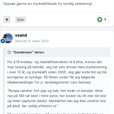
Oppsøk gjerne en styrkeløftklubb for kyndig veiledning!
3
Siter
vsand
Skrevet
9. mars 2013
"Gundersen™ skrev:
For å få knebøy- og markløftteknikken til å sitte, kreves det
mye terping på teknikk. Jeg har selv drevet med styrketrening
i over 12 år, og styrkeløft siden 2005. Jeg gjør enda feil og må
korrigeres av kyndige. På filmen under får jeg følgende
tilbakemeldinger fra Jr. landslagstrener Lars Samnøy:
"Rumpa vandrer fort opp og bak, mer knær ut kanskje. Siste
rep på 180 var best i mine øyne, her bruker du litt mer tid ned
og timer oppturen bedre. Markløften kan jeg ikke utsette noe
på altså. Ser veldig effektivt ut."