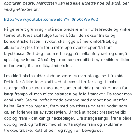
oppturen bedre. Markløften kan jeg ikke utsette noe på altså. Ser
veldig effektivt ut."
http://www.youtube.com/watch?v=6ri56dWwKoQ
På generelt grunnlag - stå noe bredere enn hoftebredde og vinkle
tærne ut. Knea skal følge tærne både i den eksentriske og
konsentriske fasen. Trykket skal ligge på mellomfot/hæl, og
albuene skytes frem for å rette opp overkroppen/få fram
brystkassa. Sett deg ned med trygg på mellomfot/hæl, og unngå
spissing av knea. Gå så dypt ned som mobiliteten/teknikken tilsier
er forsvarlig ift. teknikk/skaderisiko.
I markløft skal skulderbladene være ca over stanga sett fra side.
Dette for å ikke tape kraft ved at man sitter for langt tilbake
(stanga må da rundt knea, noe som er uheldig), og sitter man for
langt frampå vil man mista balansen og falle framover. Da taper man
også kraft. Stå ca. hoftebredde avstand med grepet noe utenfor
beina. Rett opp ryggen, fram med brystkassa og tenk hodet som
ca. en forlengelse av ryggsøylen. Unngå at hodet presset veldig
opp og fram - det kan gi nakkeplager. Dra stanga langs lårene både
opp og ned, og fullført med at hofta skytes fram og skuldrene
trekkes tilbake. Rett ut bein og rygg i en bevegelse.