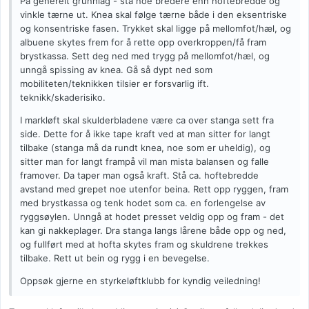
På generelt grunnlag - stå noe bredere enn hoftebredde og
vinkle tærne ut. Knea skal følge tærne både i den eksentriske
og konsentriske fasen. Trykket skal ligge på mellomfot/hæl, og
albuene skytes frem for å rette opp overkroppen/få fram
brystkassa. Sett deg ned med trygg på mellomfot/hæl, og
unngå spissing av knea. Gå så dypt ned som
mobiliteten/teknikken tilsier er forsvarlig ift.
teknikk/skaderisiko.
I markløft skal skulderbladene være ca over stanga sett fra
side. Dette for å ikke tape kraft ved at man sitter for langt
tilbake (stanga må da rundt knea, noe som er uheldig), og
sitter man for langt frampå vil man mista balansen og falle
framover. Da taper man også kraft. Stå ca. hoftebredde
avstand med grepet noe utenfor beina. Rett opp ryggen, fram
med brystkassa og tenk hodet som ca. en forlengelse av
ryggsøylen. Unngå at hodet presset veldig opp og fram - det
kan gi nakkeplager. Dra stanga langs lårene både opp og ned,
og fullført med at hofta skytes fram og skuldrene trekkes
tilbake. Rett ut bein og rygg i en bevegelse.
Oppsøk gjerne en styrkeløftklubb for kyndig veiledning!