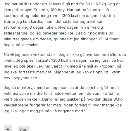
Jeg har på litt under ett år klart å gå ned fra 80 til 63 kg. Jeg er
kjempefornøyd! Er jente, 180 høy. Har hatt stålkontroll på
kostholdet og holdt meg rundt 1300 kcal om dagen. I starten
trente jeg kun kardio, men i det siste har jeg trent kun
styrketrening 3 dager i uken. Hverdagen min er veldig
stillesittende, og jeg beveger meg lite. Det blir nok maks 30
minutter gange om dagen, grunnet at jeg tilbringer 12-14 timer
daglig på lesesalen.
Nå vil jeg holde vekten stabil! Jeg vil ikke gå hverken ned eller opp
i vekt. Jeg spiser fortsatt 1300 kcal om dagen, så jeg lurer på hvor
mye jeg bør øke? Jeg har vært flink med å ta mål av kroppen, så
jeg skal fortsette med det. Skjønner at jeg kan gå opp litt i vann
osv i begynnelsen.
Jeg så et intervju med en lege som sa at de som har gått ned i
vekt må spise mindre for å holde vekten enn de somm alltid har
vært på den vekten. Derfor er jeg usikker på hvordan disse BMR-
kalkulatorene fungerer for meg. Noen forslag til hvor mange kcal
jeg skal legge meg på nå til å begynne med?
Siter