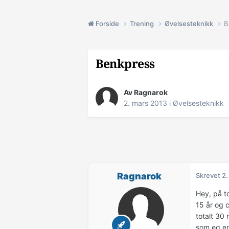
Forside
Trening
Øvelsesteknikk
B
Benkpress
Av
Ragnarok
2. mars 2013
i
Øvelsesteknikk
Ragnarok
Skrevet
2.
Hey, på t
15 år og 
totalt 30 
som eg er