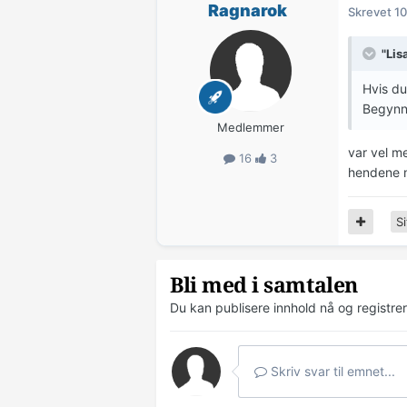
Ragnarok
Skrevet
10
"Lis
Hvis du
Begynn 
Medlemmer
var vel me
16
3
hendene m
Si
Bli med i samtalen
Du kan publisere innhold nå og registre
Skriv svar til emnet...