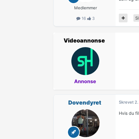
Medlemmer
Si
16
3
Videoannonse
Annonse
Dovendyret
Skrevet
2.
Hvis du fi