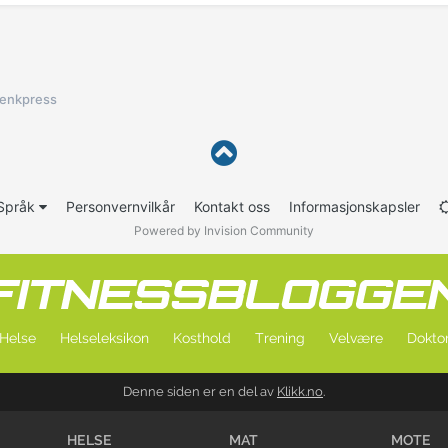
enkpress
Språk
Personvernvilkår
Kontakt oss
Informasjonskapsler
Powered by Invision Community
Helse
Helseleksikon
Kosthold
Trening
Velvære
Doktor
Denne siden er en del av
Klikk.no
.
HELSE
MAT
MOTE