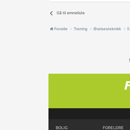
Gå til emneliste
Forside
Trening
Øvelsesteknikk
B
BOLIG
FORELDRE