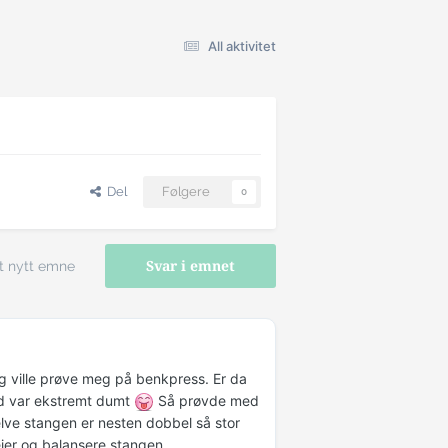
All aktivitet
Del
Følgere
0
t nytt emne
Svar i emnet
g ville prøve meg på benkpress. Er da
od var ekstremt dumt
Så prøvde med
elve stangen er nesten dobbel så stor
eier og balansere stangen