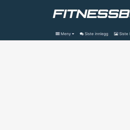
Meny
Siste innlegg
Siste 