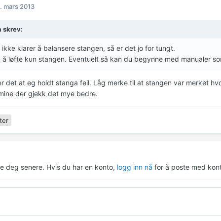
. mars 2013
a skrev:
 ikke klarer å balansere stangen, så er det jo for tungt.
å løfte kun stangen. Eventuelt så kan du begynne med manualer som e
r det at eg holdt stanga feil. Låg merke til at stangen var merket h
ine der gjekk det mye bedre.
ter
re deg senere. Hvis du har en konto,
logg inn nå
for å poste med kont