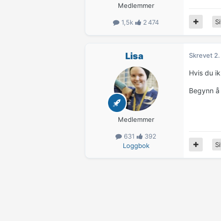
Medlemmer
Si
1,5k
2 474
Lisa
Skrevet
2.
Hvis du ik
Begynn å 
Medlemmer
631
392
Si
Loggbok