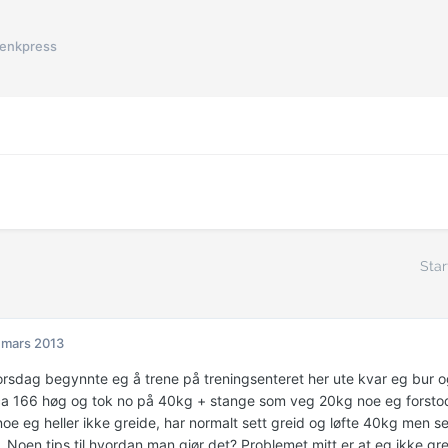
enkpress
Star
 mars 2013
orsdag begynnte eg å trene på treningsenteret her ute kvar eg bur o
ca 166 høg og tok no på 40kg + stange som veg 20kg noe eg forst
noe eg heller ikke greide, har normalt sett greid og løfte 40kg men s
. Noen tips til hvordan man gjør det? Problemet mitt er at eg ikke gr