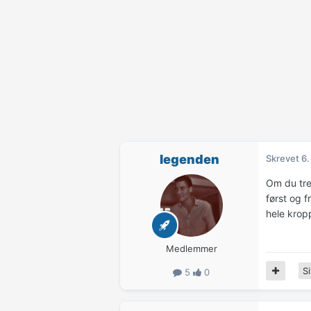
legenden
Skrevet
6.
Om du tre
først og 
hele krop
Medlemmer
Si
5
0