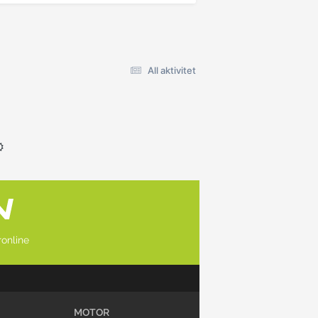
All aktivitet
online
MOTOR