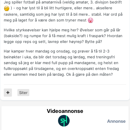
Jeg spiller fotball på amatørnivå (veldig amatør, 3. divisjon bedrift
) - og har lyst til å bli litt hurtigere, eller mere.. aksellere
raskere, samtidig som jeg har lyst til å bli mere.. stabil. Har ord på
meg på laget for å være den som tryner mest
Hvilke styrkeøvelser kan hjelpe meg her? Øvelser som går på lår
(bakside?) og rumpe for å få mest mulig kraft i fraspark? Hvordan
legge opp reps og sett, lavrep eller høyrep? Bytte på?
Har kamper hver mandag og onsdag, og prøver å få til 2-3
beinøkter i uka, da blir det torsdag og lørdag, med treningsfri
søndag så jeg er klar med full pupp på mandagene, og helst en
fullkroppsøkt på tirsdagene, og en overkroppsøkt enten fredag
eller sammen med bein på lørdag. Ok å gjøre på den måten?
Siter
Videoannonse
Annonse