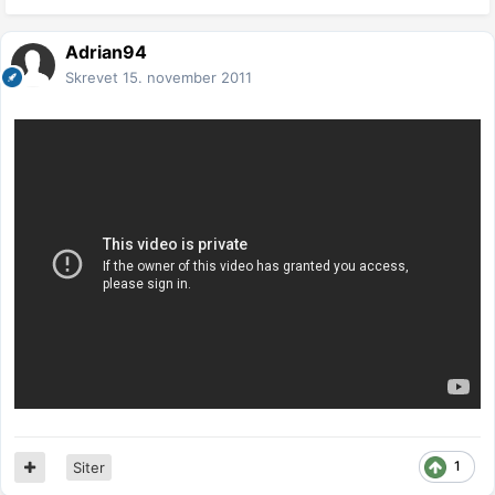
Adrian94
Skrevet
15. november 2011
1
Siter