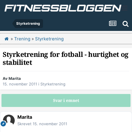
Styrketrening
»
Trening
»
Styrketrening
Styrketrening for fotball - hurtighet og
stabilitet
Av
Marita
15. november 2011
i
Styrketrening
Svar i emnet
Marita
Skrevet
15. november 2011