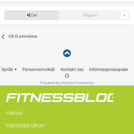
Del
Følgere
0
Gå til emneliste
Språk
Personvernvilkår
Kontakt oss
Informasjonskapsler
Powered by Invision Community
Helse
Helseleksikon