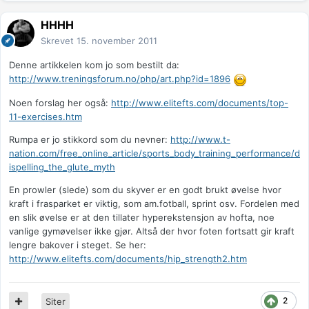
HHHH
Skrevet
15. november 2011
Denne artikkelen kom jo som bestilt da:
http://www.treningsforum.no/php/art.php?id=1896
Noen forslag her også:
http://www.elitefts.com/documents/top-
11-exercises.htm
Rumpa er jo stikkord som du nevner:
http://www.t-
nation.com/free_online_article/sports_body_training_performance/d
ispelling_the_glute_myth
En prowler (slede) som du skyver er en godt brukt øvelse hvor
kraft i frasparket er viktig, som am.fotball, sprint osv. Fordelen med
en slik øvelse er at den tillater hyperekstensjon av hofta, noe
vanlige gymøvelser ikke gjør. Altså der hvor foten fortsatt gir kraft
lengre bakover i steget. Se her:
http://www.elitefts.com/documents/hip_strength2.htm
2
Siter