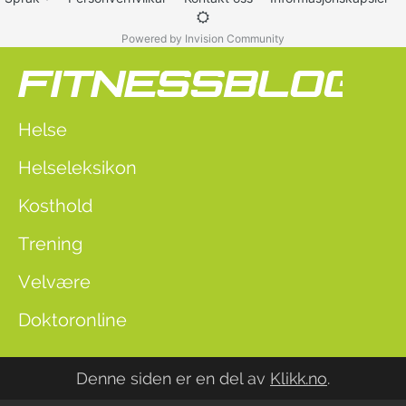
Powered by Invision Community
Helse
Helseleksikon
Kosthold
Trening
Velvære
Doktoronline
Denne siden er en del av
Klikk.no
.