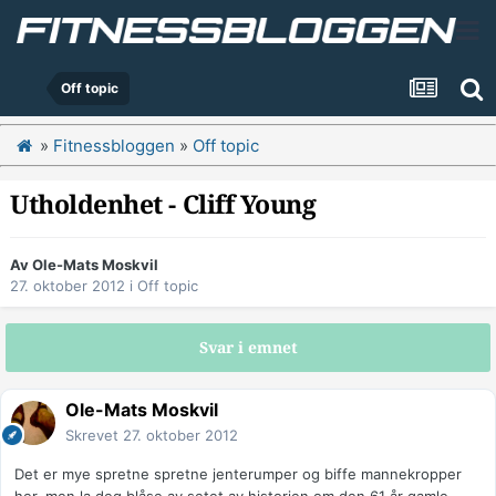
Off topic
»
Fitnessbloggen
»
Off topic
Utholdenhet - Cliff Young
Av
Ole-Mats Moskvil
27. oktober 2012
i
Off topic
Svar i emnet
Ole-Mats Moskvil
Skrevet
27. oktober 2012
Det er mye spretne spretne jenterumper og biffe mannekropper