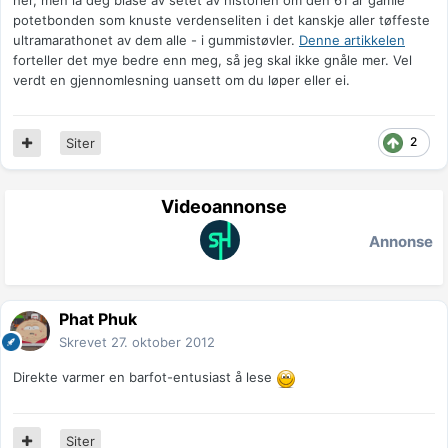
her, men la deg blåse av setet av historien om den 61 år gamle
potetbonden som knuste verdenseliten i det kanskje aller tøffeste
ultramarathonet av dem alle - i gummistøvler.
Denne artikkelen
forteller det mye bedre enn meg, så jeg skal ikke gnåle mer. Vel
verdt en gjennomlesning uansett om du løper eller ei.
2
Siter
Videoannonse
Annonse
Phat Phuk
Skrevet
27. oktober 2012
Direkte varmer en barfot-entusiast å lese
Siter