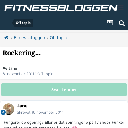
Off topic
»
Fitnessbloggen
»
Off topic
Rockering...
Av
Jane
6. november 2011
i
Off topic
Svar i emnet
Jane
Skrevet
6. november 2011
Fungerer de egentlig? Eller er det som tingene på Tv shop? Funker