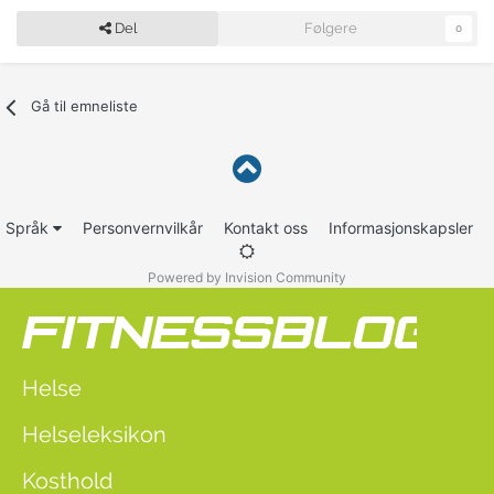
Del
Følgere
0
Gå til emneliste
Språk
Personvernvilkår
Kontakt oss
Informasjonskapsler
Powered by Invision Community
Helse
Helseleksikon
Kosthold