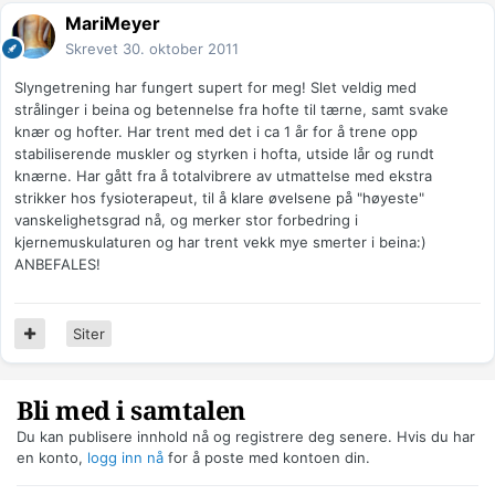
MariMeyer
Skrevet
30. oktober 2011
Slyngetrening har fungert supert for meg! Slet veldig med
strålinger i beina og betennelse fra hofte til tærne, samt svake
knær og hofter. Har trent med det i ca 1 år for å trene opp
stabiliserende muskler og styrken i hofta, utside lår og rundt
knærne. Har gått fra å totalvibrere av utmattelse med ekstra
strikker hos fysioterapeut, til å klare øvelsene på "høyeste"
vanskelighetsgrad nå, og merker stor forbedring i
kjernemuskulaturen og har trent vekk mye smerter i beina:)
ANBEFALES!
Siter
Bli med i samtalen
Du kan publisere innhold nå og registrere deg senere. Hvis du har
en konto,
logg inn nå
for å poste med kontoen din.