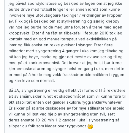
jeg påvist spondylolistese og beskjed av legen om at jeg ikke
burde drive med fotball lenger eller annen idrett som kunne
involvere mye uforutsigbare taklinger / vridninger av kroppen
av. Fikk også beskjed om at styrketrening og særlig knebøy
var noe jeg burde holde meg unna foruten å trene med egen
kroppsvekt. Etter å ha fått et tilbakefall i februar 2010 tok jeg
kontakt med en god manuellterapaut ved aktivklinikken på
lhmr og fikk anvist en rekke øvelser i slynger. Etter flere
måneder med slyngetrening 4 ganger i uka kom jeg tilbake og
nå kan jeg bøye, marke og gjør det meste av øvelser og til og
med på et konkurransenivå. Det krever at jeg helst bør trene
kjernemuskelaturen og slynger helst en gang i uka, men dette
er med på å holde meg vekk fra skadeproblematikken i ryggen
og kan leve som normalt.
Så JA, slyngetrening er veldig effektivt i forhold til å rekruttere
alt av småmuskler rundt et skadeområdet som vil kunne føre til
økt stabilitet enten det gjelder skuldre/rygg/ankler/whatever.
Er sikker på at arbeidsskadene av for mye stillesittende arbeid
vil kunne bli løst ved hjelp av slyngetrening uten tvil, sett
deres ansatte 10-20 min 1-2 ganger i uka i slyngetrening så
slipper du folk som klager over ryggvondt