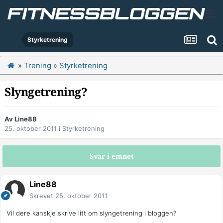
Styrketrening
»
Trening
»
Styrketrening
Slyngetrening?
Av
Line88
25. oktober 2011
i
Styrketrening
Svar i emnet
Line88
Skrevet
25. oktober 2011
Vil dere kanskje skrive litt om slyngetrening i bloggen?