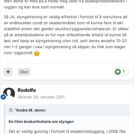
men dette er med på å holde meg vekk fra skadeproblematikken i
ryggen og kan leve som normalt.
Så JA, slyngetrening er veldig effektivt i forhold til å rekruttere alt
av småmuskler rundt et skadeområdet som vil kunne føre til økt
stabilitet enten det gjelder skuldre/rygg/ankler/whatever. Er sikker
på at arbeidsskadene av for mye stillesittende arbeid vil kunne bli
løst ved hjelp av slyngetrening uten tvil, sett deres ansatte 10-20
min 1-2 ganger i uka i slyngetrening så slipper du folk som klager
over ryggvondt
1
Siter
Rodolfo
Skrevet
26. oktober 2011
"Andre M. skrev:
En liten brukerhistorie om slynger:
Det er veldig gunstig i forhold til skadeforebygging, i 2006 fikk