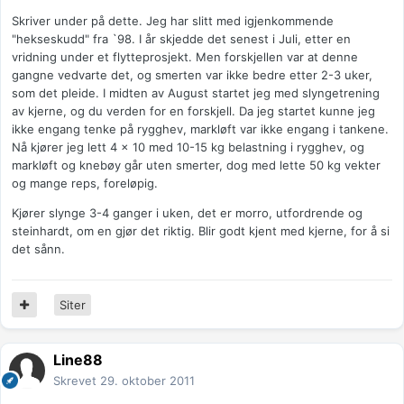
Skriver under på dette. Jeg har slitt med igjenkommende
"hekseskudd" fra `98. I år skjedde det senest i Juli, etter en
vridning under et flytteprosjekt. Men forskjellen var at denne
gangne vedvarte det, og smerten var ikke bedre etter 2-3 uker,
som det pleide. I midten av August startet jeg med slyngetrening
av kjerne, og du verden for en forskjell. Da jeg startet kunne jeg
ikke engang tenke på rygghev, markløft var ikke engang i tankene.
Nå kjører jeg lett 4 x 10 med 10-15 kg belastning i rygghev, og
markløft og knebøy går uten smerter, dog med lette 50 kg vekter
og mange reps, foreløpig.
Kjører slynge 3-4 ganger i uken, det er morro, utfordrende og
steinhardt, om en gjør det riktig. Blir godt kjent med kjerne, for å si
det sånn.
Siter
Line88
Skrevet
29. oktober 2011