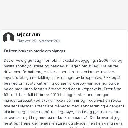
Gjest Am
Skrevet
25. oktober 2011
En liten brukerhistorie om slynger:
Det er veldig gunstig i forhold til skadeforebygging, i 2006 fikk jeg
påvist spondylolistese og beskjed av legen om at jeg ikke burde
drive med fotball lenger eller annen idrett som kunne involvere
mye uforutsigbare taklinger / vridninger av kroppen av. Fikk også
beskjed om at styrketrening og særlig knebøy var noe jeg burde
holde meg unna foruten å trene med egen kroppsvekt. Etter å ha
fått et tilbakefall i februar 2010 tok jeg kontakt med en god
manuellterapaut ved aktivklinikken på lhmr og fikk anvist en rekke
øvelser i slynger. Etter flere måneder med slyngetrening 4 ganger i
uka kom jeg tilbake og nå kan jeg bøye, marke og gjør det meste
av øvelser og til og med på et konkurransenivå. Det krever at jeg
helst bør trene kjernemuskelaturen og slynger helst en gang i uka,