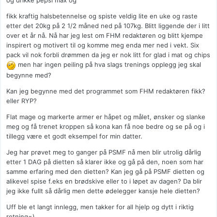
og drikke pepsi max og
fikk kraftig halsbetennelse og spiste veldig lite en uke og raste
etter det 20kg på 2 1/2 måned ned på 107kg. Blitt liggende der i litt
over et år nå. Nå har jeg lest om FHM redaktøren og blitt kjempe
inspirert og motivert til og komme meg enda mer ned i vekt. Six
pack vil nok forbli drømmen da jeg er nok litt for glad i mat og chips
men har ingen peiling på hva slags trenings opplegg jeg skal
begynne med?
Kan jeg begynne med det programmet som FHM redaktøren fikk?
eller RYP?
Flat mage og markerte armer er håpet og målet, ønsker og slanke
meg og få trenet kroppen så kona kan få noe bedre og se på og i
tillegg være et godt eksempel for min datter.
Jeg har prøvet meg to ganger på PSMF nå men blir utrolig dårlig
etter 1 DAG på dietten så klarer ikke og gå på den, noen som har
samme erfaring med den dietten? Kan jeg gå på PSMF dietten og
alikevel spise f.eks en brødskive eller to i løpet av dagen? Da blir
jeg ikke fullt så dårlig men dette ødelegger kansje hele dietten?
Uff ble et langt innlegg, men takker for all hjelp og dytt i riktig
retning=)