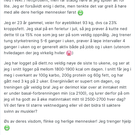
ned i vekt / fettprosent, men får stadig høre at jeg spiser alt for
lite. Jeg er forsåvidt enig i dette, men tenkte det var greit å høre
med alle dere herlige mennesker først
Jeg er 23 år gammel, veier for øyeblikket 93 kg, dvs ca 23%
kroppsfett. Jeg skal på en ferietur i juli, så jeg prøver å kutte ned
dette til ca 15% noe som jeg ser på som veldig oppnålig. Jeg trener
tung styrketrening 5-6 ganger i uken, prøver å løpe intervaller 4
ganger i uken og er generelt aktiv både på jobb og i uken (utenom
hviledagen der jeg virkelig hviler
)
Jeg har logget på diett.no veldig nøye de siste to ukene, og ser at
jeg i snitt ligger på mellom 1800-1900 kcal om dagen. I snitt får jeg i
meg i overkant av 100g karbo, 200g protein og 60g fett, og har
gått ned 3 kg på 2 uker. Energinivået er supert om dagen, og
treningen går veldig bra! Jeg er derimot klar over at inntaket mitt
er under basal-forbrenningen min (ca 2100), og lurer derfor på om
jeg vil ha godt av å øke matinntaket mitt til 2500-2700 hver dag?
Vil det føre til større vektnedgang eller vil det bidra til saktere
svinn av muskler?
Øs av deres visdom, flinke og herlige mennesker! Jeg trenger hjelp