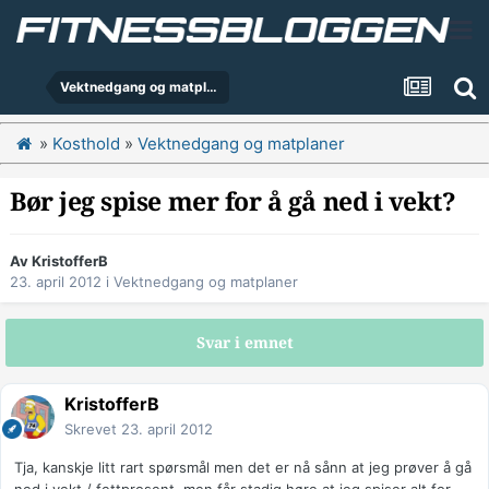
Vektnedgang og matplaner
»
Kosthold
»
Vektnedgang og matplaner
Bør jeg spise mer for å gå ned i vekt?
Av
KristofferB
23. april 2012
i
Vektnedgang og matplaner
Svar i emnet
KristofferB
Skrevet
23. april 2012
Tja, kanskje litt rart spørsmål men det er nå sånn at jeg prøver å gå