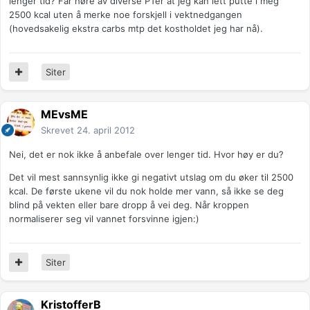
lenger tid? Får høre av diverse PTer at jeg kan lett putte i meg
2500 kcal uten å merke noe forskjell i vektnedgangen
(hovedsakelig ekstra carbs mtp det kostholdet jeg har nå).
Siter
MEvsME
Skrevet
24. april 2012
Nei, det er nok ikke å anbefale over lenger tid. Hvor høy er du?
Det vil mest sannsynlig ikke gi negativt utslag om du øker til 2500
kcal. De første ukene vil du nok holde mer vann, så ikke se deg
blind på vekten eller bare dropp å vei deg. Når kroppen
normaliserer seg vil vannet forsvinne igjen:)
Siter
KristofferB