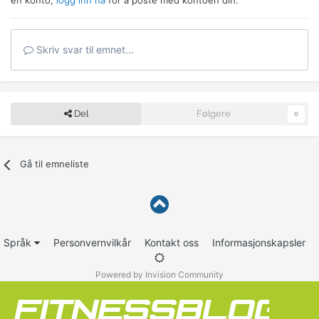
en konto,
logg inn nå
for å poste med kontoen din.
Skriv svar til emnet...
Del
Følgere
0
Gå til emneliste
Språk
Personvernvilkår
Kontakt oss
Informasjonskapsler
Powered by Invision Community