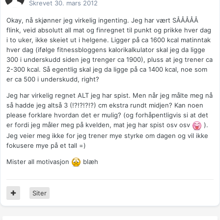
Skrevet
30. mars 2012
Okay, nå skjønner jeg virkelig ingenting. Jeg har vært SÅÅÅÅÅ
flink, veid absolutt all mat og finregnet til punkt og prikke hver dag
i to uker, ikke skeiet ut i helgene. Ligger på ca 1600 kcal matinntak
hver dag (ifølge fitnessbloggens kalorikalkulator skal jeg da ligge
300 i underskudd siden jeg trenger ca 1900), pluss at jeg trener ca
2-300 kcal. Så egentlig skal jeg da ligge på ca 1400 kcal, noe som
er ca 500 i underskudd, right?
Jeg har virkelig regnet ALT jeg har spist. Men når jeg målte meg nå
så hadde jeg altså 3 (!?!?!?!?) cm ekstra rundt midjen? Kan noen
please forklare hvordan det er mulig? (og forhåpentligvis si at det
er fordi jeg måler meg på kvelden, mat jeg har spist osv osv
).
Jeg veier meg ikke for jeg trener mye styrke om dagen og vil ikke
fokusere mye på et tall =)
Mister all motivasjon
blæh
Siter