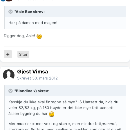
"Asle Bøe skrev:
Hør på damen med magen!
Digger deg, Asle!
Siter
Gjest Vimsa
Skrevet
30. mars 2012
"Blondina x) skrev:
Kanskje du ikke skal finregne så mye? :S Uansett da, hvis du
veier 52/53 kg, på 160 høyde er det ikke mye fett uansett
åssen bygning du har
Mer muskler = mer vekt og større, men mindre fett
prosent
,
sterkere og flottere, med synligere muskler, som gjør at du vil