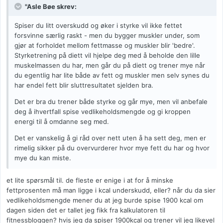
"Asle Bøe skrev:
Spiser du litt overskudd og øker i styrke vil ikke fettet
forsvinne særlig raskt - men du bygger muskler under, som
gjør at forholdet mellom fettmasse og muskler blir 'bedre'.
Styrketrening på diett vil hjelpe deg med å beholde den lille
muskelmassen du har, men går du på diett og trener mye når
du egentlig har lite både av fett og muskler men selv synes du
har endel fett blir sluttresultatet sjelden bra.
Det er bra du trener både styrke og går mye, men vil anbefale
deg å ihvertfall spise vedlikeholdsmengde og gi kroppen
energi til å omdanne seg med.
Det er vanskelig å gi råd over nett uten å ha sett deg, men er
rimelig sikker på du overvurderer hvor mye fett du har og hvor
mye du kan miste.
et lite spørsmål til. de fleste er enige i at for å minske
fettprosenten må man ligge i kcal underskudd, eller? når du da sier
vedlikeholdsmengde mener du at jeg burde spise 1900 kcal om
dagen siden det er tallet jeg fikk fra kalkulatoren til
fitnessbloggen? hvis jeg da spiser 1900kcal og trener vil jeg likevel