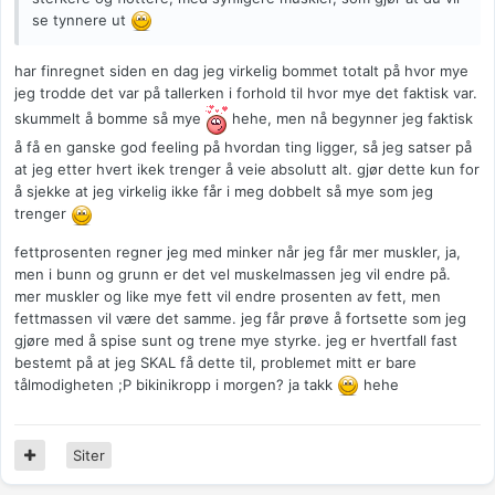
se tynnere ut
har finregnet siden en dag jeg virkelig bommet totalt på hvor mye
jeg trodde det var på tallerken i forhold til hvor mye det faktisk var.
skummelt å bomme så mye
hehe, men nå begynner jeg faktisk
å få en ganske god feeling på hvordan ting ligger, så jeg satser på
at jeg etter hvert ikek trenger å veie absolutt alt. gjør dette kun for
å sjekke at jeg virkelig ikke får i meg dobbelt så mye som jeg
trenger
fettprosenten regner jeg med minker når jeg får mer muskler, ja,
men i bunn og grunn er det vel muskelmassen jeg vil endre på.
mer muskler og like mye fett vil endre prosenten av fett, men
fettmassen vil være det samme. jeg får prøve å fortsette som jeg
gjøre med å spise sunt og trene mye styrke. jeg er hvertfall fast
bestemt på at jeg SKAL få dette til, problemet mitt er bare
tålmodigheten ;P bikinikropp i morgen? ja takk
hehe
Siter