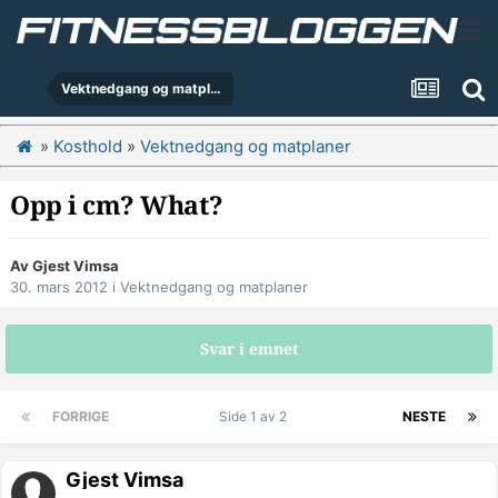
Vektnedgang og matplaner
»
Kosthold
»
Vektnedgang og matplaner
Opp i cm? What?
Av Gjest Vimsa
30. mars 2012
i
Vektnedgang og matplaner
Svar i emnet
FORRIGE
Side 1 av 2
NESTE
Gjest Vimsa