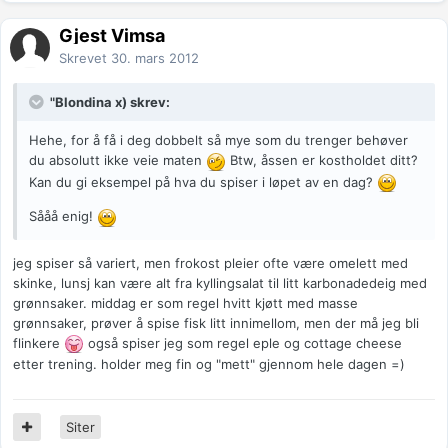
Gjest Vimsa
Skrevet
30. mars 2012
"Blondina x) skrev:
Hehe, for å få i deg dobbelt så mye som du trenger behøver
du absolutt ikke veie maten
Btw, åssen er kostholdet ditt?
Kan du gi eksempel på hva du spiser i løpet av en dag?
Sååå enig!
jeg spiser så variert, men frokost pleier ofte være omelett med
skinke, lunsj kan være alt fra kyllingsalat til litt karbonadedeig med
grønnsaker. middag er som regel hvitt kjøtt med masse
grønnsaker, prøver å spise fisk litt innimellom, men der må jeg bli
flinkere
også spiser jeg som regel eple og cottage cheese
etter trening. holder meg fin og "mett" gjennom hele dagen =)
Siter