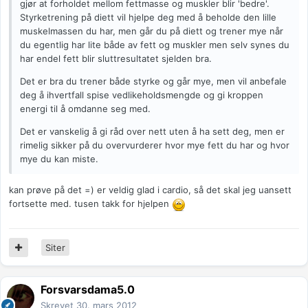
gjør at forholdet mellom fettmasse og muskler blir 'bedre'.
Styrketrening på diett vil hjelpe deg med å beholde den lille
muskelmassen du har, men går du på diett og trener mye når
du egentlig har lite både av fett og muskler men selv synes du
har endel fett blir sluttresultatet sjelden bra.
Det er bra du trener både styrke og går mye, men vil anbefale
deg å ihvertfall spise vedlikeholdsmengde og gi kroppen
energi til å omdanne seg med.
Det er vanskelig å gi råd over nett uten å ha sett deg, men er
rimelig sikker på du overvurderer hvor mye fett du har og hvor
mye du kan miste.
kan prøve på det =) er veldig glad i cardio, så det skal jeg uansett
fortsette med. tusen takk for hjelpen
Siter
Forsvarsdama5.0
Skrevet
30. mars 2012