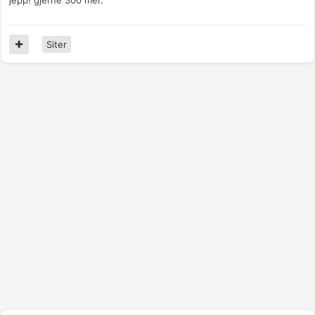
jepp! gjerne 300 mer.
Siter