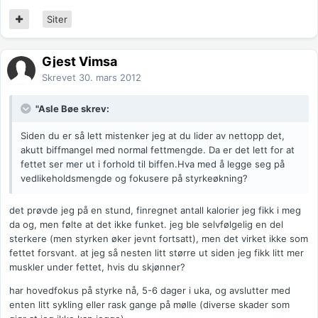
Siter
Gjest Vimsa
Skrevet
30. mars 2012
"Asle Bøe skrev:
Siden du er så lett mistenker jeg at du lider av nettopp det,
akutt biffmangel med normal fettmengde. Da er det lett for at
fettet ser mer ut i forhold til biffen.Hva med å legge seg på
vedlikeholdsmengde og fokusere på styrkeøkning?
det prøvde jeg på en stund, finregnet antall kalorier jeg fikk i meg
da og, men følte at det ikke funket. jeg ble selvfølgelig en del
sterkere (men styrken øker jevnt fortsatt), men det virket ikke som
fettet forsvant. at jeg så nesten litt større ut siden jeg fikk litt mer
muskler under fettet, hvis du skjønner?
har hovedfokus på styrke nå, 5-6 dager i uka, og avslutter med
enten litt sykling eller rask gange på mølle (diverse skader som