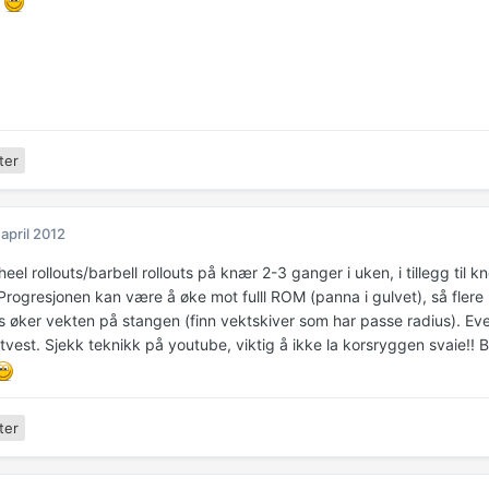
t
ter
 april 2012
eel rollouts/barbell rollouts på knær 2-3 ganger i uken, i tillegg ti
Progresjonen kan være å øke mot fulll ROM (panna i gulvet), så flere r
s øker vekten på stangen (finn vektskiver som har passe radius). Eve
tvest. Sjekk teknikk på youtube, viktig å ikke la korsryggen svaie!
ter