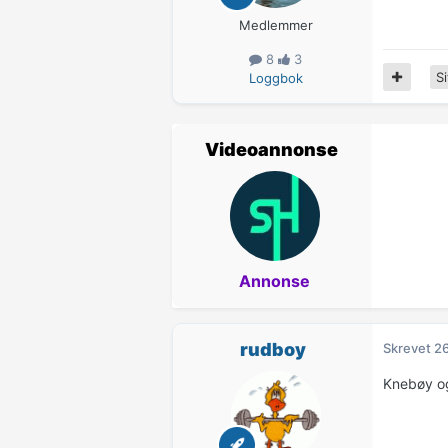
Medlemmer
8
3
Si
Loggbok
Videoannonse
Annonse
rudboy
Skrevet
26
Knebøy o