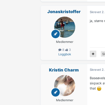
Jonaskristoffer
Skrevet
2.
ja, størr
Medlemmer
8
3
Si
Loggbok
Kristin Charm
Skrevet
2.
Baseøvels
sixpack a
that
Medlemmer