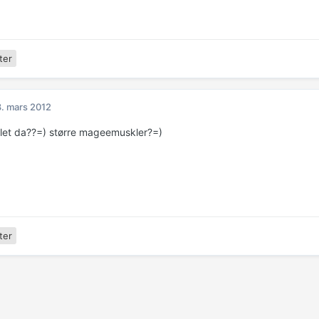
ter
. mars 2012
let da??=) større mageemuskler?=)
ter