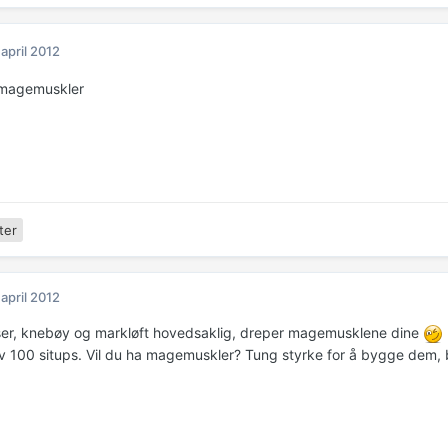
 april 2012
e magemuskler
ter
 april 2012
er, knebøy og markløft hovedsaklig, dreper magemusklene dine
v 100 situps. Vil du ha magemuskler? Tung styrke for å bygge dem, b