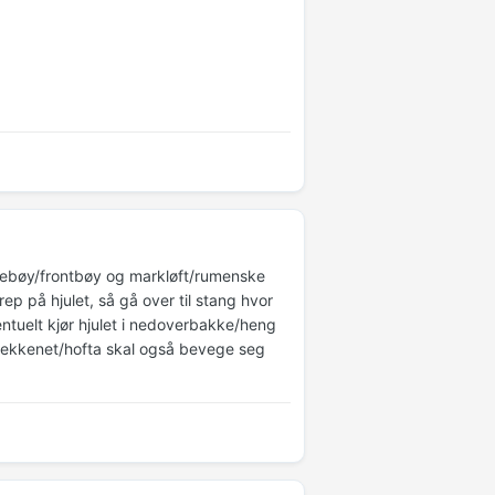
l knebøy/frontbøy og markløft/rumenske
ep på hjulet, så gå over til stang hvor
ntuelt kjør hjulet i nedoverbakke/heng
! Bekkenet/hofta skal også bevege seg