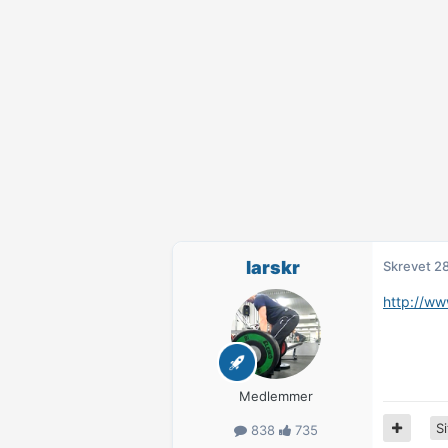
larskr
Skrevet
28
http://ww
Medlemmer
Si
838
735