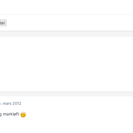
ter
. mars 2012
g markløft