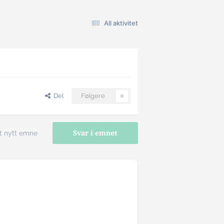
All aktivitet
Del
Følgere
0
t nytt emne
Svar i emnet