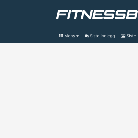
Meny
Siste innlegg
Siste 