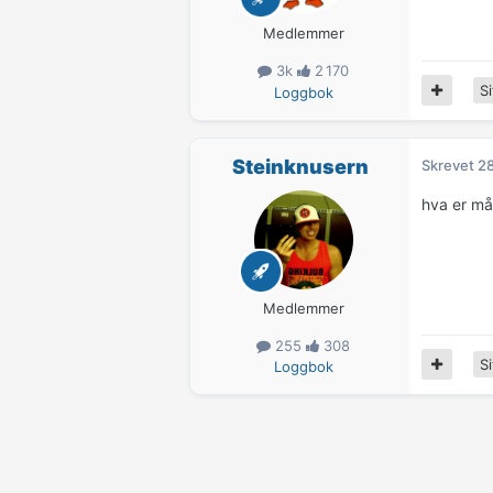
Medlemmer
3k
2 170
Si
Loggbok
Steinknusern
Skrevet
28
hva er må
Medlemmer
255
308
Si
Loggbok