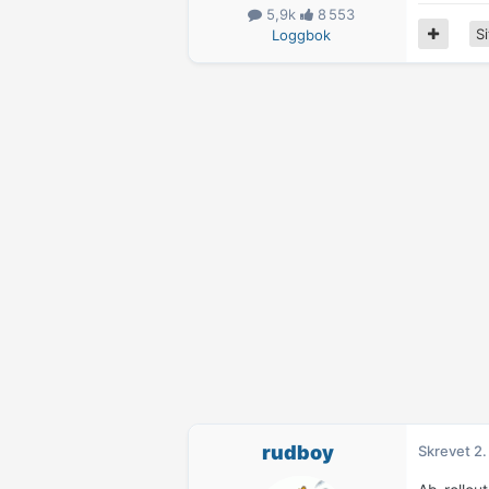
5,9k
8 553
Si
Loggbok
rudboy
Skrevet
2.