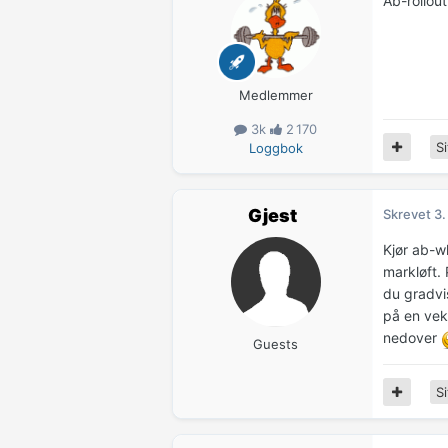
Ab-rollou
Medlemmer
3k
2 170
Si
Loggbok
Gjest
Skrevet
3.
Kjør ab-wh
markløft. 
du gradvi
på en vek
nedover
Guests
Si