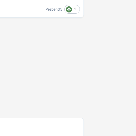
1
Preben35