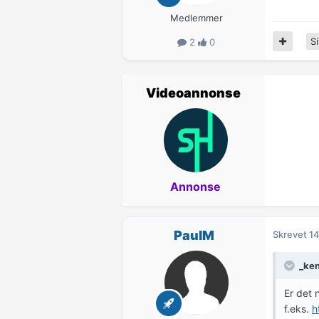
Medlemmer
Si
2
0
Videoannonse
Annonse
PaulM
Skrevet
14
_ke
Er det 
f.eks.
h