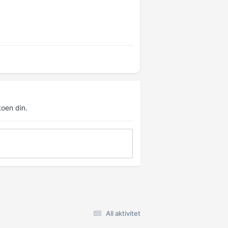
oen din.
All aktivitet