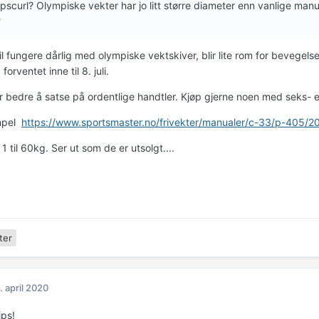
pscurl? Olympiske vekter har jo litt større diameter enn vanlige manuale
?
il fungere dårlig med olympiske vektskiver, blir lite rom for bevegels
forventet inne til 8. juli.
r bedre å satse på ordentlige handtler. Kjøp gjerne noen med seks- el
mpel
https://www.sportsmaster.no/frivekter/manualer/c-33/p-405/
 1 til 60kg. Ser ut som de er utsolgt....
ter
. april 2020
ips!