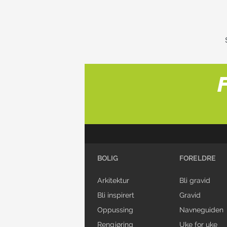
BOLIG
FORELDRE
Arkitektur
Bli gravid
Bli inspirert
Gravid
Oppussing
Navneguiden
Rengjøring
Uke for uke