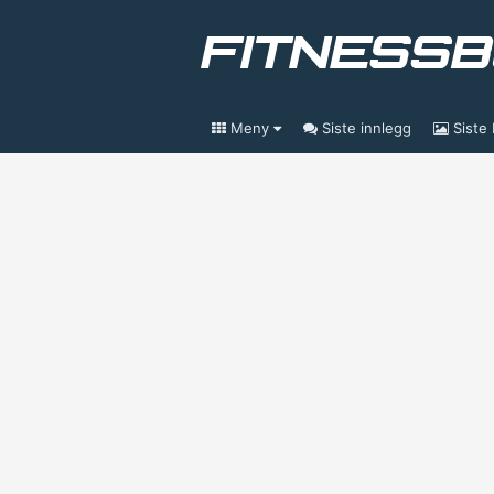
Meny
Siste innlegg
Siste 