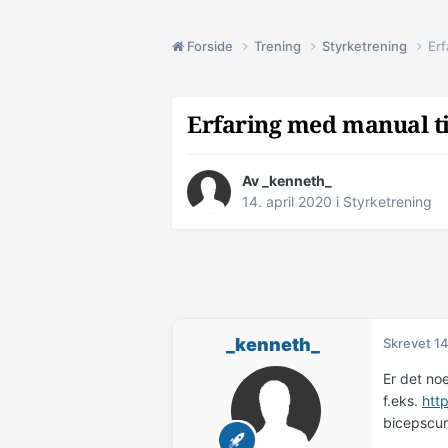
Forside
Trening
Styrketrening
Erf
Erfaring med manual ti
Av
_kenneth_
14. april 2020
i
Styrketrening
_kenneth_
Skrevet
14
Er det no
f.eks.
htt
bicepscurl