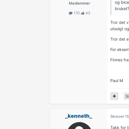
og bice
Medlemmer
bruket
170
43
Tror det v
utsolgt og 
Tror det e
For ekse
Finnes fra
Paul M
Si
_kenneth_
Skrevet
15
Takk for t