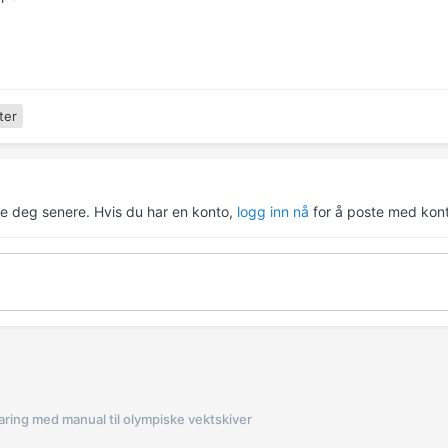
ter
re deg senere. Hvis du har en konto,
logg inn nå
for å poste med kont
aring med manual til olympiske vektskiver