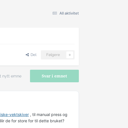
All aktivitet
Del
Følgere
0
t nytt emne
Svar i emnet
iske-vektskiver
, til manual press og
r de for store for til dette bruket?