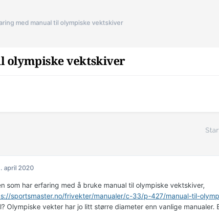
aring med manual til olympiske vektskiver
l olympiske vektskiver
Star
. april 2020
en som har erfaring med å bruke manual til olympiske vektskiver,
ps://sportsmaster.no/frivekter/manualer/c-33/p-427/manual-til-olymp
? Olympiske vekter har jo litt større diameter enn vanlige manualer. Bli