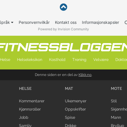
Språk
Personvernvilkår
Kontakt oss
Informasjonskapsler
Powered by Invision Community
Helse
Helseleksikon
Kosthold
Trening
Velvære
Doktor
Denne siden er en del av
Klikk.no
.
HELSE
MAT
MOTE
Kommentarer
Ukemenyer
Stil
Kjønnsroller
Oppskrifter
Skjønnhe
Jobb
Spise
Mann
Samliv
Drikke
Bryllup