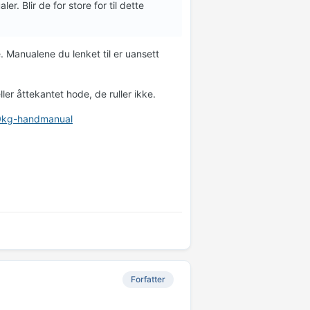
r. Blir de for store for til dette
e. Manualene du lenket til er uansett
ler åttekantet hode, de ruller ikke.
20kg-handmanual
Forfatter