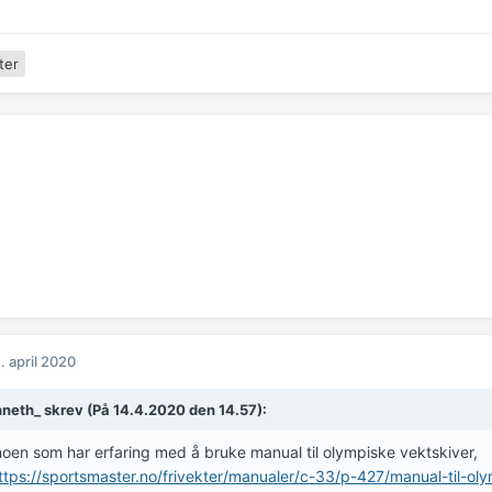
ter
. april 2020
nneth_
skrev (På 14.4.2020 den 14.57):
noen som har erfaring med å bruke manual til olympiske vektskiver,
ttps://sportsmaster.no/frivekter/manualer/c-33/p-427/manual-til-ol