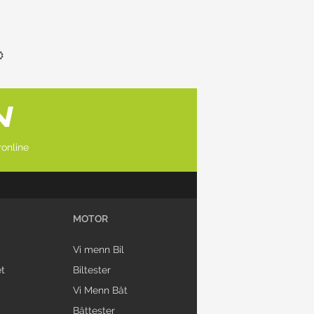
online
MOTOR
Vi menn Bil
t
Biltester
Vi Menn Båt
Båttester