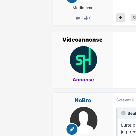
Medlemmer
Si
1
0
Videoannonse
Annonse
NoBro
Skrevet
6.
Sea
Lurte p
jeg tre