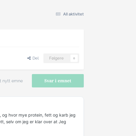
All aktivitet
Del
Følgere
0
t nytt emne
Svar i emnet
og hvor mye protein, fett og karb jeg
t, selv om jeg er klar over at Jeg