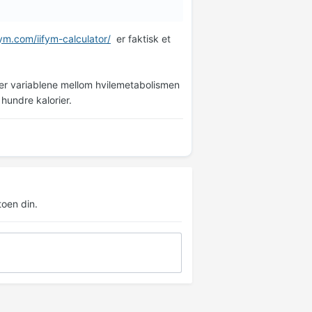
fym.com/iifym-calculator/
er faktisk et
n er variablene mellom hvilemetabolismen
hundre kalorier.
oen din.