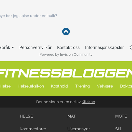
ye bør jeg spise under en bulk?
Språk
Personvernvilkår
Kontakt oss
Informasjonskapsler
Powered by Invision Community
Helse
Helseleksikon
Kosthold
Trening
Velvære
Doktor
Denne siden er en del av
Klikk.no
.
HELSE
MAT
MOTE
Kommentarer
Ukemenyer
Stil