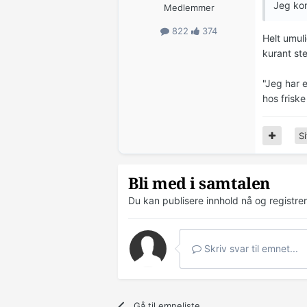
Jeg komm
Medlemmer
822
374
Helt umul
kurant ste
"Jeg har e
hos frisk
Si
Bli med i samtalen
Du kan publisere innhold nå og registre
Skriv svar til emnet...
Gå til emneliste