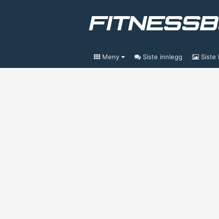
Meny
Siste innlegg
Siste 