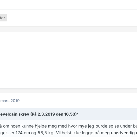
ter
 mars 2019
levelcain
skrev (På 2.3.2019 den 16.50):
å om noen kunne hjelpe meg med hvor mye jeg burde spise under bul
nger.. er 174 cm og 56,5 kg. Vil helst ikke legge på meg unødvendig m