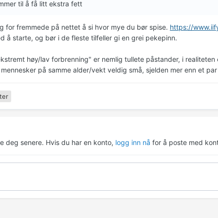
er til å få litt ekstra fett
ig for fremmede på nettet å si hvor mye du bør spise.
https://www.ii
d å starte, og bør i de fleste tilfeller gi en grei pekepinn.
kstremt høy/lav forbrenning" er nemlig tullete påstander, i realitete
e mennesker på samme alder/vekt veldig små, sjelden mer enn et par 
ter
re deg senere. Hvis du har en konto,
logg inn nå
for å poste med kont