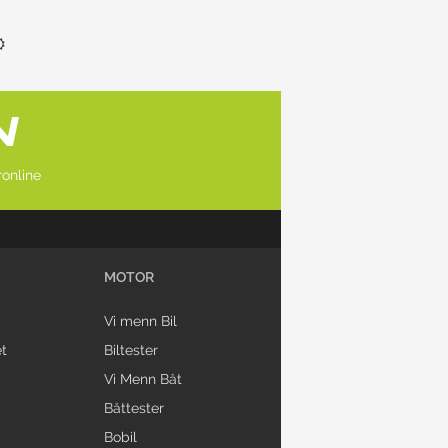
online
MOTOR
Vi menn Bil
t
Biltester
Vi Menn Båt
Båttester
Bobil