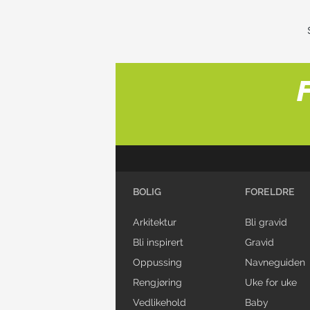
BOLIG
FORELDRE
Arkitektur
Bli gravid
Bli inspirert
Gravid
Oppussing
Navneguiden
Rengjøring
Uke for uke
Vedlikehold
Baby