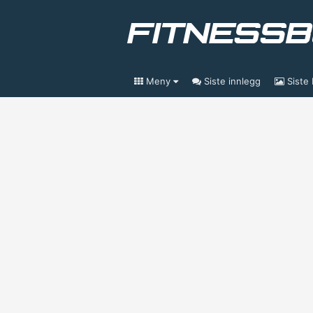
Meny
Siste innlegg
Siste 