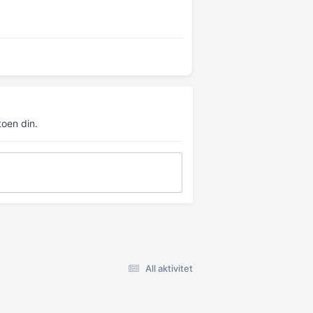
oen din.
All aktivitet