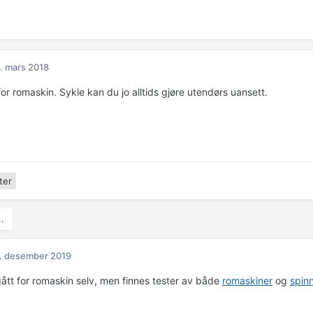
. mars 2018
 for romaskin. Sykle kan du jo alltids gjøre utendørs uansett.
ter
..
. desember 2019
gått for romaskin selv, men finnes tester av både
romaskiner
og
spin