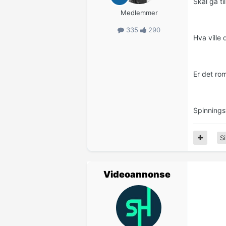
Skal gå t
Medlemmer
335
290
Hva ville 
Er det ro
Spinnings
Si
Videoannonse