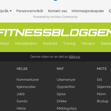
Språk
Personvernvilkår
Kontakt oss
Informasjonskapsler
Powered by Invision Community
Helse
Helseleksikon
Kosthold
Trening
Velvære
Doktor
Denne siden er en del av
Klikk.no
.
HELSE
MAT
MOTE
Kommentarer
Ukemenyer
Stil
Kjønnsroller
Oppskrifter
Skjønnhe
Jobb
Spise
Mann
Samliv
Drikke
Bryllup
Helse
Middagstips