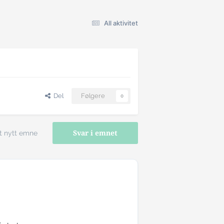
All aktivitet
Del
Følgere
0
t nytt emne
Svar i emnet