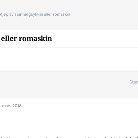
Kjøp av spinningsykkel eller romaskin
 eller romaskin
Star
. mars 2018