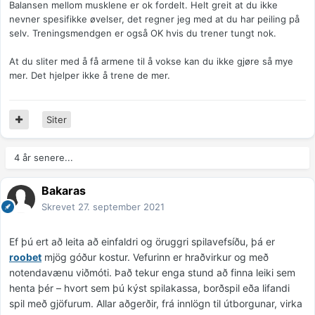
Balansen mellom musklene er ok fordelt. Helt greit at du ikke
nevner spesifikke øvelser, det regner jeg med at du har peiling på
selv. Treningsmendgen er også OK hvis du trener tungt nok.
At du sliter med å få armene til å vokse kan du ikke gjøre så mye
mer. Det hjelper ikke å trene de mer.
Siter
4 år senere...
Bakaras
Skrevet
27. september 2021
Ef þú ert að leita að einfaldri og öruggri spilavefsíðu, þá er
roobet
mjög góður kostur. Vefurinn er hraðvirkur og með
notendavænu viðmóti. Það tekur enga stund að finna leiki sem
henta þér – hvort sem þú kýst spilakassa, borðspil eða lifandi
spil með gjöfurum. Allar aðgerðir, frá innlögn til útborgunar, virka