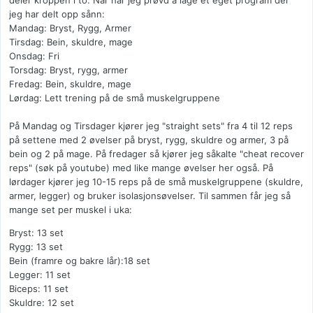
deler kroppen i to. Når har jeg prøvd å lage et eget program der
jeg har delt opp sånn:
Mandag: Bryst, Rygg, Armer
Tirsdag: Bein, skuldre, mage
Onsdag: Fri
Torsdag: Bryst, rygg, armer
Fredag: Bein, skuldre, mage
Lørdag: Lett trening på de små muskelgruppene
På Mandag og Tirsdager kjører jeg "straight sets" fra 4 til 12 reps
på settene med 2 øvelser på bryst, rygg, skuldre og armer, 3 på
bein og 2 på mage. På fredager så kjører jeg såkalte "cheat recover
reps" (søk på youtube) med like mange øvelser her også. På
lørdager kjører jeg 10-15 reps på de små muskelgruppene (skuldre,
armer, legger) og bruker isolasjonsøvelser. Til sammen får jeg så
mange set per muskel i uka:
Bryst: 13 set
Rygg: 13 set
Bein (framre og bakre lår):18 set
Legger: 11 set
Biceps: 11 set
Skuldre: 12 set