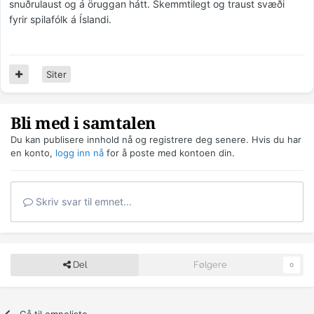
snuðrulaust og á öruggan hátt. Skemmtilegt og traust svæði
fyrir spilafólk á Íslandi.
Siter
Bli med i samtalen
Du kan publisere innhold nå og registrere deg senere. Hvis du har
en konto,
logg inn nå
for å poste med kontoen din.
Skriv svar til emnet...
Del
Følgere
0