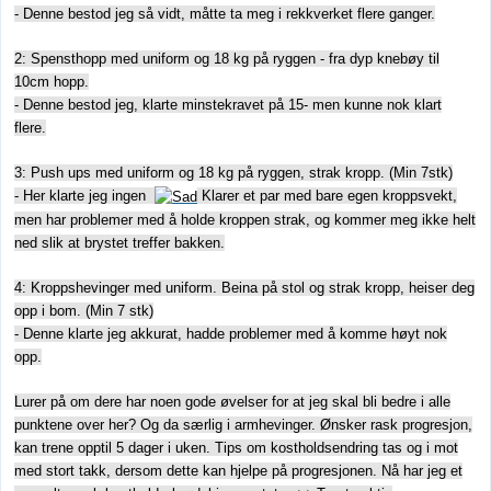
- Denne bestod jeg så vidt, måtte ta meg i rekkverket flere ganger.
2: Spensthopp med uniform og 18 kg på ryggen - fra dyp knebøy til
10cm hopp.
- Denne bestod jeg, klarte minstekravet på 15- men kunne nok klart
flere.
3: Push ups med uniform og 18 kg på ryggen, strak kropp. (Min 7stk)
- Her klarte jeg ingen
Klarer et par med bare egen kroppsvekt,
men har problemer med å holde kroppen strak, og kommer meg ikke helt
ned slik at brystet treffer bakken.
4: Kroppshevinger med uniform. Beina på stol og strak kropp, heiser deg
opp i bom. (Min 7 stk)
- Denne klarte jeg akkurat, hadde problemer med å komme høyt nok
opp.
Lurer på om dere har noen gode øvelser for at jeg skal bli bedre i alle
punktene over her? Og da særlig i armhevinger. Ønsker rask progresjon,
kan trene opptil 5 dager i uken. Tips om kostholdsendring tas og i mot
med stort takk, dersom dette kan hjelpe på progresjonen. Nå har jeg et