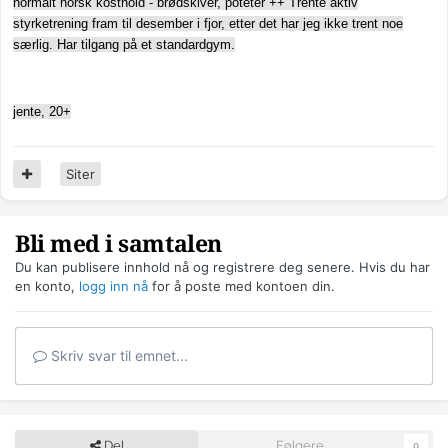
normalt norsk kosthold - brødskiver, poteter ++ Trente aktiv
styrketrening fram til desember i fjor, etter det har jeg ikke trent noe
særlig. Har tilgang på et standardgym.
jente, 20+
Siter
Bli med i samtalen
Du kan publisere innhold nå og registrere deg senere. Hvis du har
en konto,
logg inn nå
for å poste med kontoen din.
Skriv svar til emnet...
Del
Følgere
0