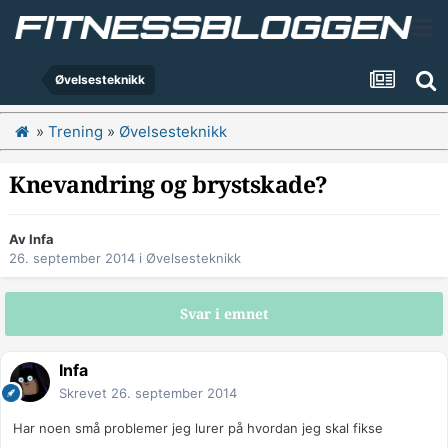
Øvelsesteknikk
»
Trening
»
Øvelsesteknikk
Knevandring og brystskade?
Av
Infa
26. september 2014
i
Øvelsesteknikk
Svar i emnet
Infa
Skrevet
26. september 2014
Har noen små problemer jeg lurer på hvordan jeg skal fikse