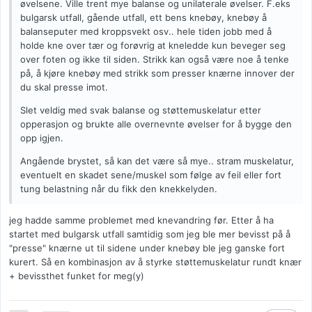
øvelsene. Ville trent mye balanse og unilaterale øvelser. F.eks
bulgarsk utfall, gående utfall, ett bens knebøy, knebøy å
balanseputer med kroppsvekt osv.. hele tiden jobb med å
holde kne over tær og forøvrig at kneledde kun beveger seg
over foten og ikke til siden. Strikk kan også være noe å tenke
på, å kjøre knebøy med strikk som presser knærne innover der
du skal presse imot.
Slet veldig med svak balanse og støttemuskelatur etter
opperasjon og brukte alle overnevnte øvelser for å bygge den
opp igjen.
Angående brystet, så kan det være så mye.. stram muskelatur,
eventuelt en skadet sene/muskel som følge av feil eller fort
tung belastning når du fikk den knekkelyden.
jeg hadde samme problemet med knevandring før. Etter å ha
startet med bulgarsk utfall samtidig som jeg ble mer bevisst på å
"presse" knærne ut til sidene under knebøy ble jeg ganske fort
kurert. Så en kombinasjon av å styrke støttemuskelatur rundt knær
+ bevissthet funket for meg(y)