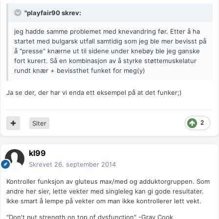
"playfair90 skrev:
jeg hadde samme problemet med knevandring før. Etter å ha
startet med bulgarsk utfall samtidig som jeg ble mer bevisst på
å "presse" knærne ut til sidene under knebøy ble jeg ganske
fort kurert. Så en kombinasjon av å styrke støttemuskelatur
rundt knær + bevissthet funket for meg(y)
Ja se der, der har vi enda ett eksempel på at det funker;)
2
Siter
kl99
Skrevet
26. september 2014
Kontroller funksjon av gluteus max/med og adduktorgruppen. Som
andre her sier, lette vekter med singleleg kan gi gode resultater.
Ikke smart å lempe på vekter om man ikke kontrollerer lett vekt.
"Don't put strength on top of dysfunction" -Gray Cook