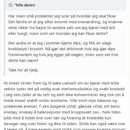
"Infa skrev:
Har noen små problemer jeg lurer på hvordan jeg skal fikse
Det første er at jeg sliter enormt med knevandring, og knærne
mine rikker fra høyre til venstre selv om jeg kjører med lett
eller tungt, noen som vet hvordan jeg kan fikse dette?
Det andre er at jeg i sommer kjørte dips, og fikk en slags
knekkelyd i brystet. Nå gjør det dritvondt hvis jeg gjør dips
fremoverlent og hvis jeg ligger på magen, noen som vet hva
dette kan være?
Takk for all hjelp.
At kneet virvler frem og til bake uansett om du kjører med lette
vekter tyder det på veldig svak støttemuskelatur og svakt kneledd
i seg selv.(eller at du rett og slett ikke konsentrerer deg nok om å
holde kneet stabilt under øvelsene. Ville trent mye balanse og
unilaterale øvelser. F.eks bulgarsk utfall, gående utfall, ett bens
knebøy, knebøy å balanseputer med kroppsvekt osv.. hele tiden
jobb med å holde kne over tær og forøvrig at kneledde kun
beveger seg over foten og ikke til siden. Strikk kan også være noe
å tenke på, å kjøre knebøy med strikk som presser knærne innover