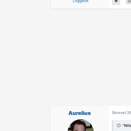
Loggbok
Si
Aurelius
Skrevet
26
"Nil