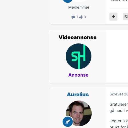
Medlemmer
Si
1
0
Videoannonse
Annonse
Aurelius
Skrevet
26
Gratulerer
gå ned i 
Jeg er ik
brukt for