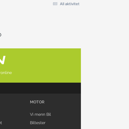
All aktivitet
online
MOTOR
Vi menn Bil
t
Biltester