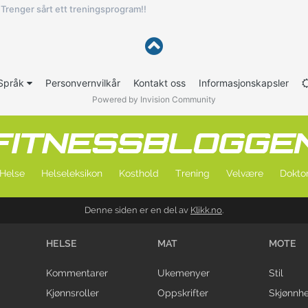
Trenger sårt ett treningsprogram!!
Språk
Personvernvilkår
Kontakt oss
Informasjonskapsler
Powered by Invision Community
Helse
Helseleksikon
Kosthold
Trening
Velvære
Doktor
Denne siden er en del av
Klikk.no
.
HELSE
MAT
MOTE
Kommentarer
Ukemenyer
Stil
Kjønnsroller
Oppskrifter
Skjønnhe