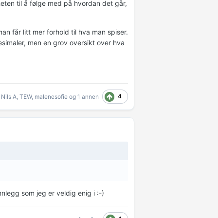
eten til å følge med på hvordan det går,
 får litt mer forhold til hva man spiser.
esimaler, men en grov oversikt over hva
4
Nils A
,
TEW
,
malenesofie
og
1 annen
innlegg som jeg er veldig enig i :-)