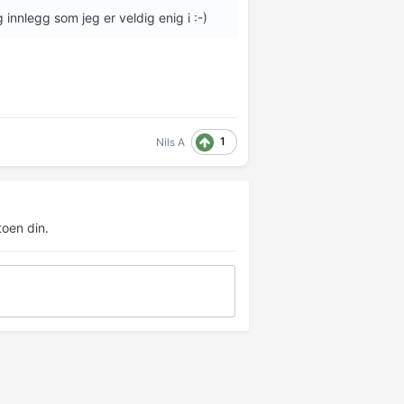
g innlegg som jeg er veldig enig i :-)
1
Nils A
oen din.