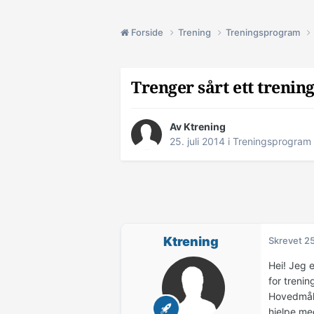
Forside
Trening
Treningsprogram
Trenger sårt ett treni
Av
Ktrening
25. juli 2014
i
Treningsprogram
Ktrening
Skrevet
25
Hei! Jeg e
for treni
Hovedmål 
hjelpe me