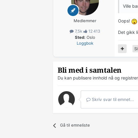
Ville ba
Medlemmer
Oops!
7,5k
12 413
Det gikk l
Sted:
Oslo
Loggbok
Si
Bli med i samtalen
Du kan publisere innhold nå og registre
Skriv svar til emnet...
Gå til emneliste