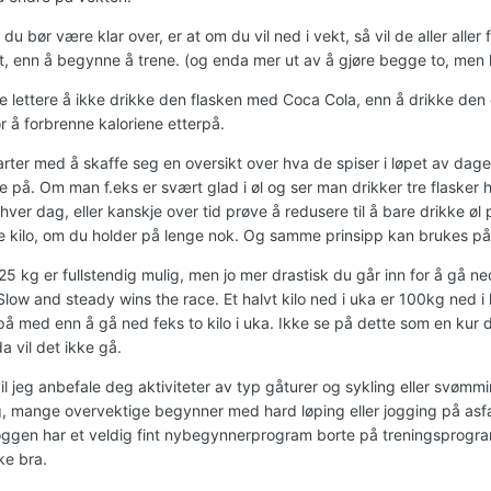
 du bør være klar over, er at om du vil ned i vekt, så vil de aller aller
t, enn å begynne å trene. (og enda mer ut av å gjøre begge to, men k
e lettere å ikke drikke den flasken med Coca Cola, enn å drikke den
r å forbrenne kaloriene etterpå.
rter med å skaffe seg en oversikt over hva de spiser i løpet av dage
e på. Om man f.eks er svært glad i øl og ser man drikker tre flasker 
 hver dag, eller kanskje over tid prøve å redusere til å bare drikke øl
re kilo, om du holder på lenge nok. Og samme prinsipp kan brukes p
5 kg er fullstendig mulig, men jo mer drastisk du går inn for å gå ned i
low and steady wins the race. Et halvt kilo ned i uka er 100kg ned i 
på med enn å gå ned feks to kilo i uka. Ikke se på dette som en kur
da vil det ikke gå.
vil jeg anbefale deg aktiviteter av typ gåturer og sykling eller svømmi
, mange overvektige begynner med hard løping eller jogging på asfalt
oggen har et veldig fint nybegynnerprogram borte på treningsprogram 
e bra.