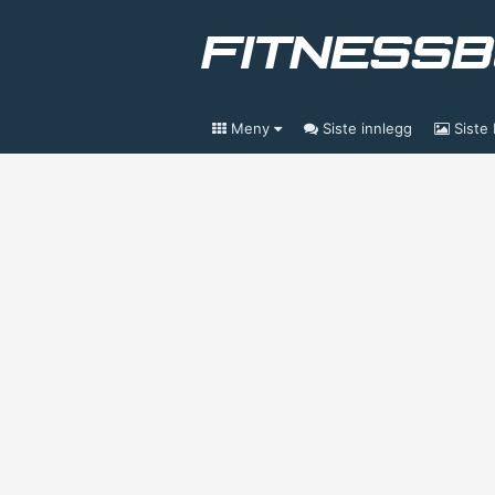
Meny
Siste innlegg
Siste 