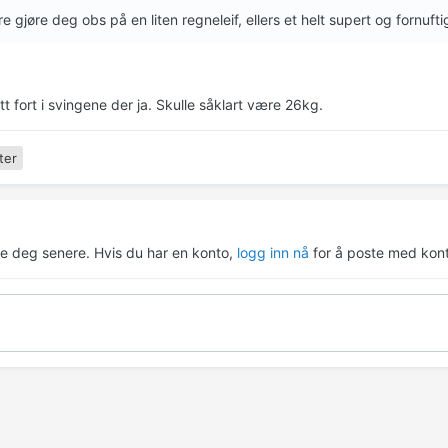
re gjøre deg obs på en liten regneleif, ellers et helt supert og fornufti
itt fort i svingene der ja. Skulle såklart være 26kg.
ter
re deg senere. Hvis du har en konto,
logg inn nå
for å poste med kont