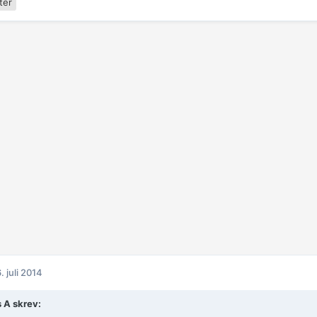
ter
. juli 2014
s A skrev: