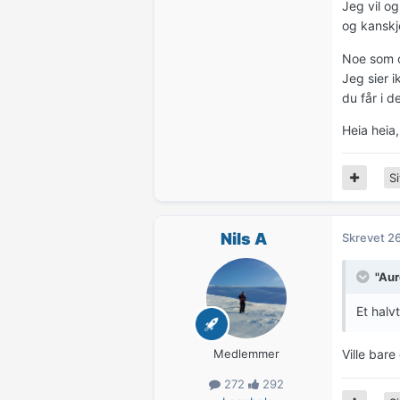
Jeg vil o
og kanskj
Noe som og
Jeg sier 
du får i d
Heia heia,
Si
Nils A
Skrevet
26
"Aur
Et halv
Medlemmer
Ville bare
272
292