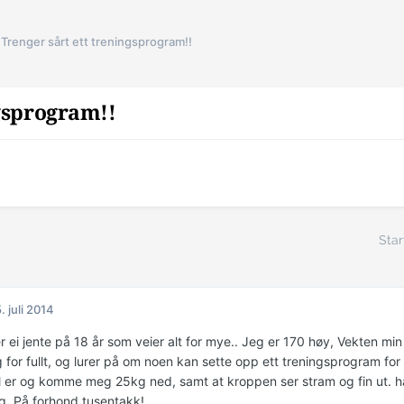
Trenger sårt ett treningsprogram!!
ngsprogram!!
Star
. juli 2014
r ei jente på 18 år som veier alt for mye.. Jeg er 170 høy, Vekten mi
ng for fullt, og lurer på om noen kan sette opp ett treningsprogra
er og komme meg 25kg ned, samt at kroppen ser stram og fin ut. håp
g. På forhond tusentakk!