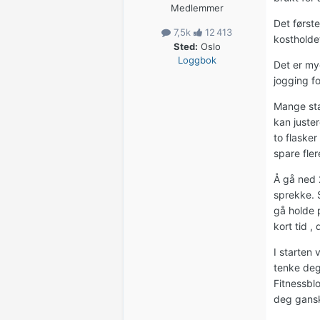
Medlemmer
Det første
7,5k
12 413
kostholde
Sted:
Oslo
Loggbok
Det er my
jogging fo
Mange sta
kan juster
to flasker
spare fle
Å gå ned 2
sprekke. S
gå holde 
kort tid , 
I starten 
tenke deg
Fitnessbl
deg gansk