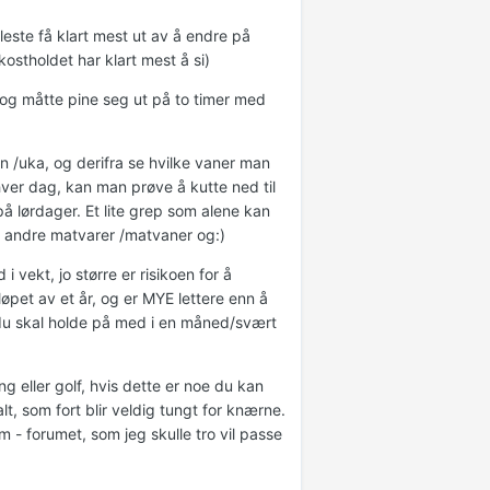
 fleste få klart mest ut av å endre på
ostholdet har klart mest å si)
 og måtte pine seg ut på to timer med
n /uka, og derifra se hvilke vaner man
hver dag, kan man prøve å kutte ned til
 på lørdager. Et lite grep som alene kan
å andre matvarer /matvaner og:)
 vekt, jo større er risikoen for å
løpet av et år, og er MYE lettere enn å
 du skal holde på med i en måned/svært
ng eller golf, hvis dette er noe du kan
, som fort blir veldig tungt for knærne.
- forumet, som jeg skulle tro vil passe