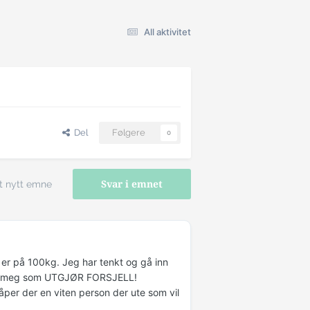
All aktivitet
Del
Følgere
0
t nytt emne
Svar i emnet
n er på 100kg. Jeg har tenkt og gå inn
m for meg som UTGJØR FORSJELL!
er der en viten person der ute som vil