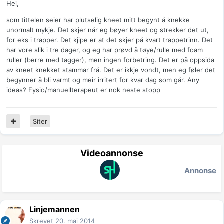
Hei,
som tittelen seier har plutselig kneet mitt begynt å knekke
unormalt mykje. Det skjer når eg bøyer kneet og strekker det ut,
for eks i trapper. Det kjipe er at det skjer på kvart trappetrinn. Det
har vore slik i tre dager, og eg har prøvd å tøye/rulle med foam
ruller (berre med tagger), men ingen forbetring. Det er på oppsida
av kneet knekket stammar frå. Det er ikkje vondt, men eg føler det
begynner å bli varmt og meir irritert for kvar dag som går. Any
ideas? Fysio/manuellterapeut er nok neste stopp
Siter
Videoannonse
Annonse
Linjemannen
Skrevet
20. mai 2014