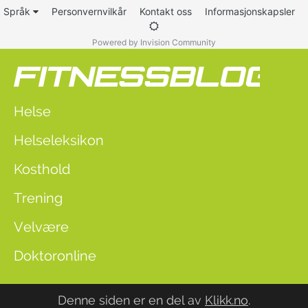
Språk
Personvernvilkår
Kontakt oss
Informasjonskapsler
Powered by Invision Community
Helse
Helseleksikon
Kosthold
Trening
Velvære
Doktoronline
Denne siden er en del av
Klikk.no
.