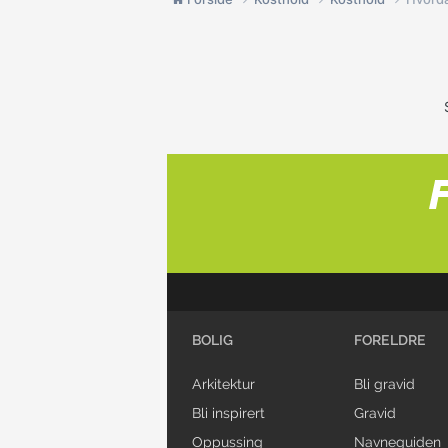
BOLIG
FORELDRE
Arkitektur
Bli gravid
Bli inspirert
Gravid
Oppussing
Navneguiden