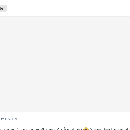
ter
. mai 2014
er appen "Lifesum by ShapeUp" på mobilen
Synes den funker utro