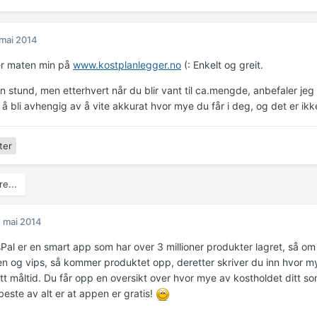
 mai 2014
er maten min på
www.kostplanlegger.no
(: Enkelt og greit.
ten stund, men etterhvert når du blir vant til ca.mengde, anbefaler jeg
t å bli avhengig av å vite akkurat hvor mye du får i deg, og det er ikk
ter
e...
. mai 2014
Pal er en smart app som har over 3 millioner produkter lagret, så om
n og vips, så kommer produktet opp, deretter skriver du inn hvor my
t måltid. Du får opp en oversikt over hvor mye av kostholdet ditt som
beste av alt er at appen er gratis!