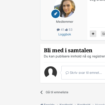
Medlemmer
41
53
Si
Loggbok
Bli med i samtalen
Du kan publisere innhold nå og registre
Skriv svar til emnet...
Gå til emneliste
Forside
Kosthold
Kosthold
Hvorda