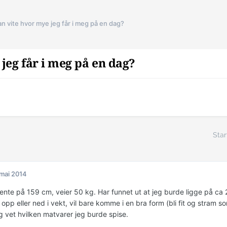
n vite hvor mye jeg får i meg på en dag?
jeg får i meg på en dag?
Star
 mai 2014
 jente på 159 cm, veier 50 kg. Har funnet ut at jeg burde ligge på c
 opp eller ned i vekt, vil bare komme i en bra form (bli fit og stram so
g vet hvilken matvarer jeg burde spise.