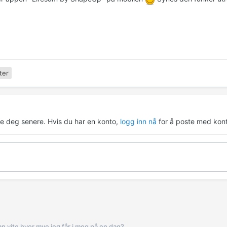
ter
re deg senere. Hvis du har en konto,
logg inn nå
for å poste med kont
n vite hvor mye jeg får i meg på en dag?