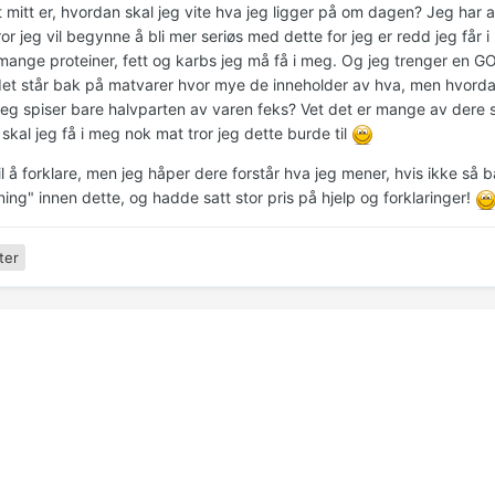
mitt er, hvordan skal jeg vite hva jeg ligger på om dagen? Jeg har ald
or jeg vil begynne å bli mer seriøs med dette for jeg er redd jeg får
 mange proteiner, fett og karbs jeg må få i meg. Og jeg trenger en 
det står bak på matvarer hvor mye de inneholder av hva, men hvordan 
eg spiser bare halvparten av varen feks? Vet det er mange av dere som
skal jeg få i meg nok mat tror jeg dette burde til
til å forklare, men jeg håper dere forstår hva jeg mener, hvis ikke så ba
ing" innen dette, og hadde satt stor pris på hjelp og forklaringer!
ter