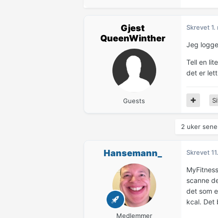
Gjest
Skrevet
1.
QueenWinther
Jeg logg
Tell en li
det er let
Si
Guests
2 uker sener
Hansemann_
Skrevet
11
MyFitness
scanne de
det som et
kcal. Det 
Medlemmer