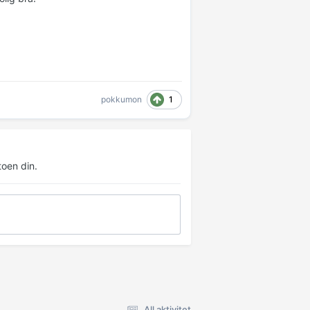
1
pokkumon
oen din.
All aktivitet