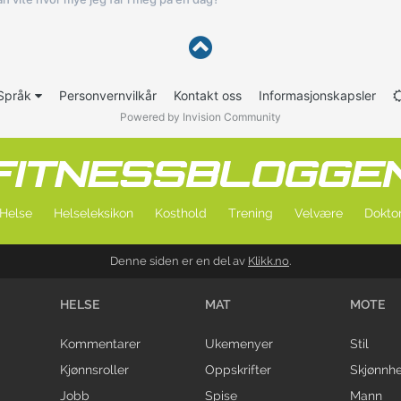
Språk
Personvernvilkår
Kontakt oss
Informasjonskapsler
Powered by Invision Community
Helse
Helseleksikon
Kosthold
Trening
Velvære
Doktor
Denne siden er en del av
Klikk.no
.
HELSE
MAT
MOTE
Kommentarer
Ukemenyer
Stil
Kjønnsroller
Oppskrifter
Skjønnhe
Jobb
Spise
Mann