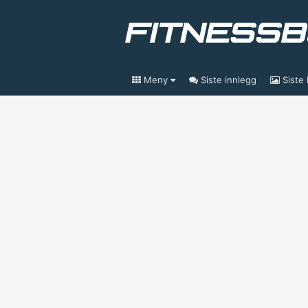
Meny
Siste innlegg
Siste 