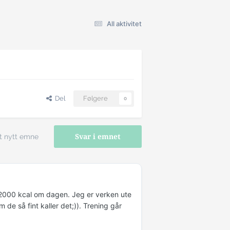
All aktivitet
Del
Følgere
0
t nytt emne
Svar i emnet
a 2000 kcal om dagen. Jeg er verken ute
m de så fint kaller det;)). Trening går