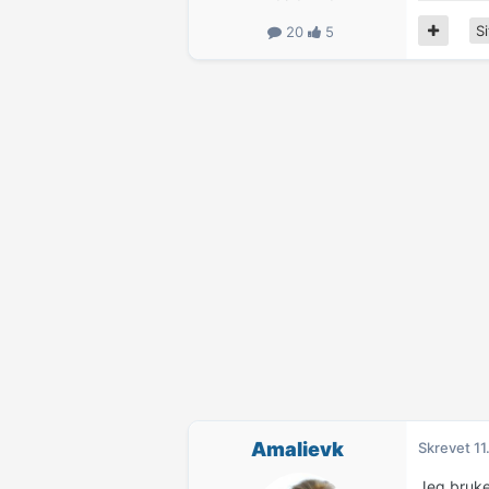
Si
20
5
Amalievk
Skrevet
11
Jeg bruk