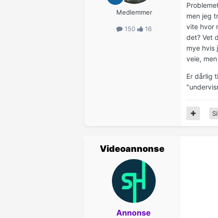
Problemet 
Medlemmer
men jeg tr
vite hvor
150
16
det? Vet 
mye hvis j
veie, men 
Er dårlig 
"undervisn
Si
Videoannonse
Annonse