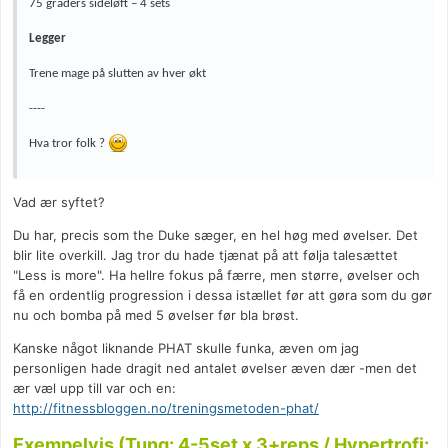
75 graders sideløft – 4 sets
Legger
Trene mage på slutten av hver økt
----
Hva tror folk ?
Vad ær syftet?
Du har, precis som the Duke sæger, en hel høg med øvelser. Det
blir lite overkill. Jag tror du hade tjænat på att følja talesættet
"Less is more". Ha hellre fokus på færre, men større, øvelser och
få en ordentlig progression i dessa istællet før att gøra som du gør
nu och bomba på med 5 øvelser før bla brøst.
Kanske något liknande PHAT skulle funka, æven om jag
personligen hade dragit ned antalet øvelser æven dær -men det
ær væl upp till var och en:
http://fitnessbloggen.no/treningsmetoden-phat/
Exempelvis (Tung: 4-5set x 3+reps / Hypertrofi: