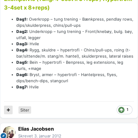
3-4set x 8+reps)
Dag1:
Overkropp – tung trening - Bænkpress, pendlay rows,
dips/skulderpress, chins/pull-ups
Dag2:
Underkropp – tung trening - Front/knebøy, bulg. bøy,
utfall, legger
Dag3:
Hvile
Dag4:
Rygg, skuldre – hypertrofi - Chins/pull-ups, roing (t-
bar/sittende/m. stang/m. hantel), skulderpress, lateral raises
Dag5:
Bein – hypertrofi - Benpress, leg extensions, leg
curls, +mage
Dag6:
Bryst, armer – hypertrofi - Hantelpress, flyes,
dips/bench-dips, stangcurl
Dag7:
Hvile
1
Siter
Elias Jacobsen
Skrevet
3. januar 2012