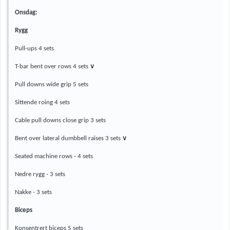
Onsdag:
Rygg
Pull-ups 4 sets
∨
T-bar bent over rows 4 sets
Pull downs wide grip 5 sets
Sittende roing 4 sets
Cable pull downs close grip 3 sets
∨
Bent over lateral dumbbell raises 3 sets
Seated machine rows - 4 sets
Nedre rygg - 3 sets
Nakke - 3 sets
Biceps
Konsentrert biceps 5 sets