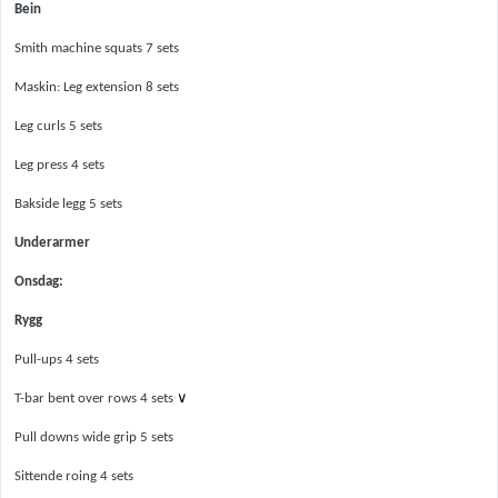
Bein
Smith machine squats 7 sets
Maskin: Leg extension 8 sets
Leg curls 5 sets
Leg press 4 sets
Bakside legg 5 sets
Underarmer
Onsdag:
Rygg
Pull-ups 4 sets
∨
T-bar bent over rows 4 sets
Pull downs wide grip 5 sets
Sittende roing 4 sets