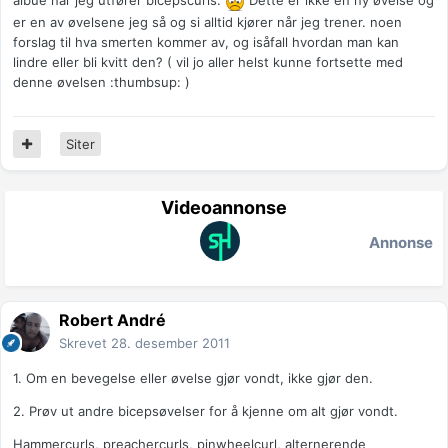
albue når jeg utfører bicepscurls.
Dette er ikke en ny øvelse og
er en av øvelsene jeg så og si alltid kjører når jeg trener. noen
forslag til hva smerten kommer av, og isåfall hvordan man kan
lindre eller bli kvitt den? ( vil jo aller helst kunne fortsette med
denne øvelsen :thumbsup: )
Siter
Videoannonse
Annonse
Robert André
Skrevet
28. desember 2011
1. Om en bevegelse eller øvelse gjør vondt, ikke gjør den.
2. Prøv ut andre bicepsøvelser for å kjenne om alt gjør vondt.
Hammercurls, preachercurls, pinwheelcurl, alternerende