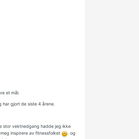
re et mål.
ar gjort de siste 4 årene.
re stor vektnedgang hadde jeg ikke
t meg inspirere av fitnessfolket
. og