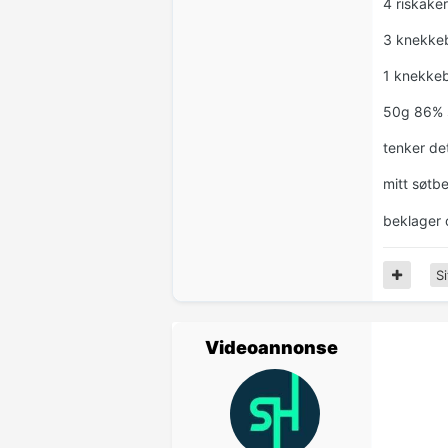
4 riskake
3 knekke
1 knekke
50g 86% 
tenker de
mitt søtbe
beklager o
Si
Videoannonse