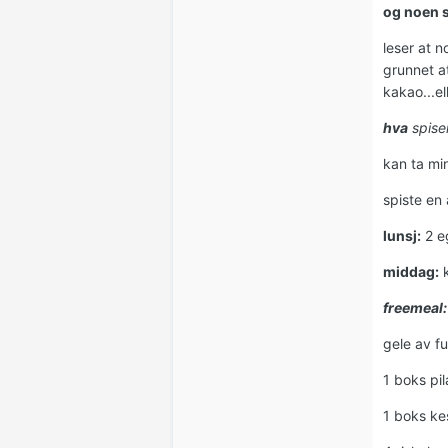
og noen s
leser at n
grunnet at
kakao...el
hva
spise
kan ta mi
spiste en
lunsj:
2 eg
middag:
k
freemeal:
gele av fu
1 boks pi
1 boks k