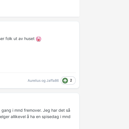
er folk ut av huset
2
Aurelius
og
Jaffa86
n gang i mnd fremover. Jeg har det så
 velger allikevel å ha en spisedag i mnd