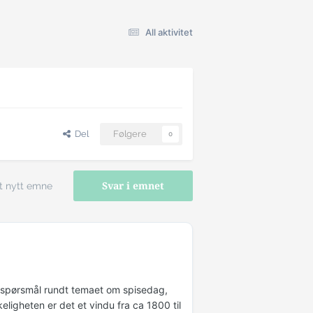
All aktivitet
Del
Følgere
0
t nytt emne
Svar i emnet
d spørsmål rundt temaet om spisedag,
rkeligheten er det et vindu fra ca 1800 til