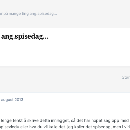
rer på mange ting ang.spisedag...
 ang.spisedag...
Star
. august 2013
g lenge tenkt å skrive dette innlegget, så det har hopet seg opp me
 spisevindu eller hva du vil kalle det. jeg kaller det spisedag, men i vi