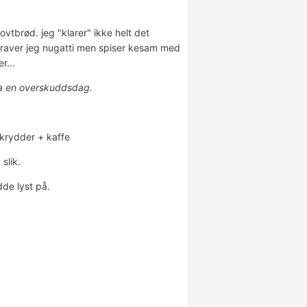
rovtbrød. jeg "klarer" ikke helt det
ks craver jeg nugatti men spiser kesam med
r...
 ha en overskuddsdag.
krydder + kaffe
slik.
dde lyst på.