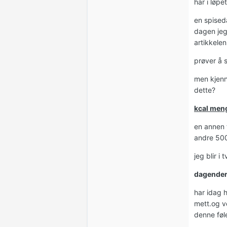
har i løp
en spised
dagen jeg 
artikkelen
prøver å s
men kjenne
dette?
kcal men
en annen 
andre 500
jeg blir i 
dagender
har idag h
mett.og ve
denne føle