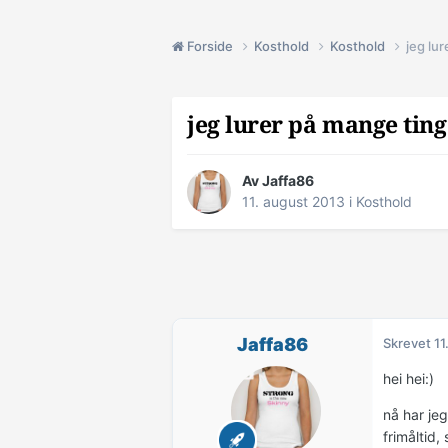
Forside
Kosthold
Kosthold
jeg lu
jeg lurer på mange ting
Av
Jaffa86
11. august 2013
i
Kosthold
Jaffa86
Skrevet
11
hei hei:)
nå har je
frimåltid,