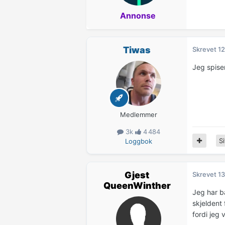
Annonse
Tiwas
Skrevet
12
Jeg spise
Medlemmer
3k
4 484
Si
Loggbok
Gjest
Skrevet
13
QueenWinther
Jeg har b
skjeldent 
fordi jeg