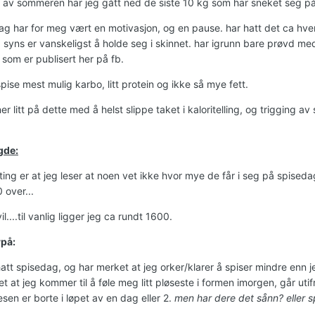
et av sommeren har jeg gått ned de siste 10 kg som har sneket seg på
ag har for meg vært en motivasjon, og en pause. har hatt det ca hv
syns er vanskeligst å holde seg i skinnet. har igrunn bare prøvd med lit
 som er publisert her på fb.
pise mest mulig karbo, litt protein og ikke så mye fett.
r litt på dette med å helst slippe taket i kaloritelling, og trigging 
gde:
ting er at jeg leser at noen vet ikke hvor mye de får i seg på spise
 over...
tvil....til vanlig ligger jeg ca rundt 1600.
på:
att spisedag, og har merket at jeg orker/klarer å spiser mindre enn je
t at jeg kommer til å føle meg litt pløseste i formen imorgen, går uti
sen er borte i løpet av en dag eller 2.
men har dere det sånn? eller 