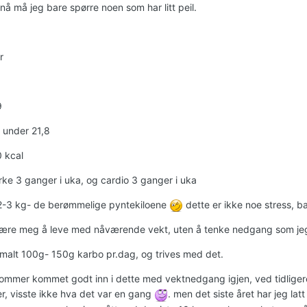
 nå må jeg bare spørre noen som har litt peil.
r
9
t under 21,8
 kcal
yrke 3 ganger i uka, og cardio 3 ganger i uka
2-3 kg- de berømmelige pyntekiloene
dette er ikke noe stress, ba
ære meg å leve med nåværende vekt, uten å tenke nedgang som jeg h
rmalt 100g- 150g karbo pr.dag, og trives med det.
 sommer kommet godt inn i dette med vektnedgang igjen, ved tidlige
r, visste ikke hva det var en gang
. men det siste året har jeg lat