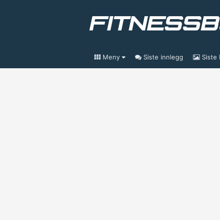
Meny
Siste innlegg
Siste 