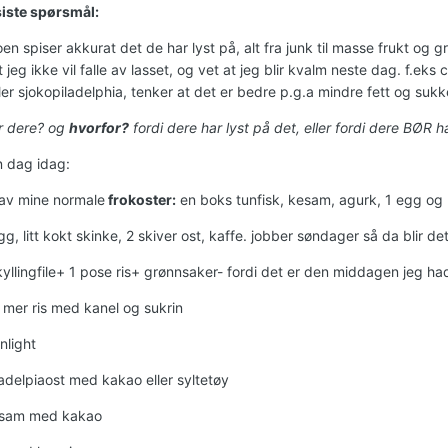
iste spørsmål:
oen spiser akkurat det de har lyst på, alt fra junk til masse frukt og g
 jeg ikke vil falle av lasset, og vet at jeg blir kvalm neste dag. f.e
ler sjokopiladelphia, tenker at det er bedre p.g.a mindre fett og sukke
r dere? og
hvorfor?
fordi dere har lyst på det, eller fordi dere BØR
n dag idag:
 av mine normale
frokoster:
en boks tunfisk, kesam, agurk, 1 egg og 
g, litt kokt skinke, 2 skiver ost, kaffe. jobber søndager så da blir det 
yllingfile+ 1 pose ris+ grønnsaker- fordi det er den middagen jeg ha
mer ris med kanel og sukrin
nlight
ladelpiaost med kakao eller syltetøy
esam med kakao