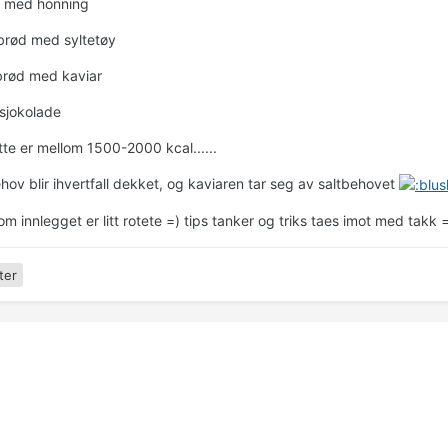
r med honning
brød med syltetøy
brød med kaviar
sjokolade
tte er mellom 1500-2000 kcal......
hov blir ihvertfall dekket, og kaviaren tar seg av saltbehovet
m innlegget er litt rotete =) tips tanker og triks taes imot med takk 
ter