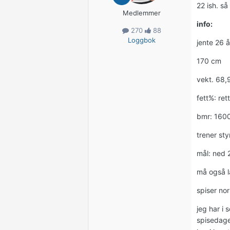
22 ish. så
Medlemmer
info:
270
88
Loggbok
jente 26 å
170 cm
vekt. 68,
fett%: ret
bmr: 1600
trener st
mål: ned 
må også l
spiser no
jeg har i
spisedage