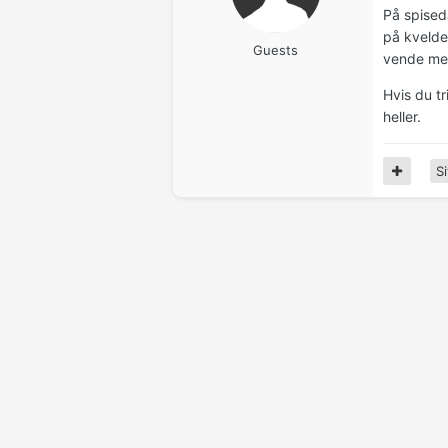
På spised
på kvelden
Guests
vende me
Hvis du tr
heller.
Si