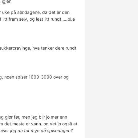
 igjen
er uke på søndagene, da det er den
t fram selv, og lest litt rundt.....bl.a
av sukkercravings, hva tenker dere rundt
dag, noen spiser 1000-3000 over og
g gjør før, men jeg blir jo mer enn
fra det meste er vann. og vet jo også at
spiser jeg da for mye på spisedagen?