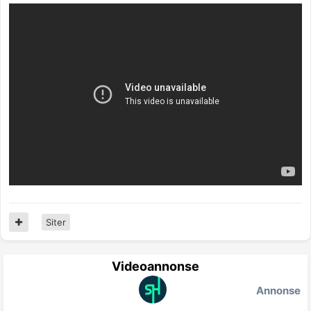
Siter
Videoannonse
Annonse