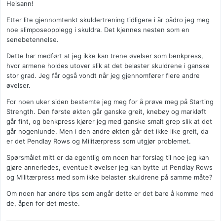
Heisann!
Etter lite gjennomtenkt skuldertrening tidligere i år pådro jeg meg
noe slimposeopplegg i skuldra. Det kjennes nesten som en
senebetennelse.
Dette har medført at jeg ikke kan trene øvelser som benkpress,
hvor armene holdes utover slik at det belaster skuldrene i ganske
stor grad. Jeg får også vondt når jeg gjennomfører flere andre
øvelser.
For noen uker siden bestemte jeg meg for å prøve meg på Starting
Strength. Den første økten går ganske greit, knebøy og markløft
går fint, og benkpress kjører jeg med ganske smalt grep slik at det
går nogenlunde. Men i den andre økten går det ikke like greit, da
er det Pendlay Rows og Militærpress som utgjør problemet.
Spørsmålet mitt er da egentlig om noen har forslag til noe jeg kan
gjøre annerledes, eventuelt øvelser jeg kan bytte ut Pendlay Rows
og Militærpress med som ikke belaster skuldrene på samme måte?
Om noen har andre tips som angår dette er det bare å komme med
de, åpen for det meste.