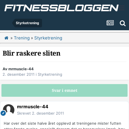
Styrketrening
»
Trening
»
Styrketrening
Blir raskere sliten
Av
mrmuscle-44
2. desember 2011
i
Styrketrening
Svar i emnet
mrmuscle-44
Skrevet
2. desember 2011
Har over det siste halve året opplevd at treningene mister futten