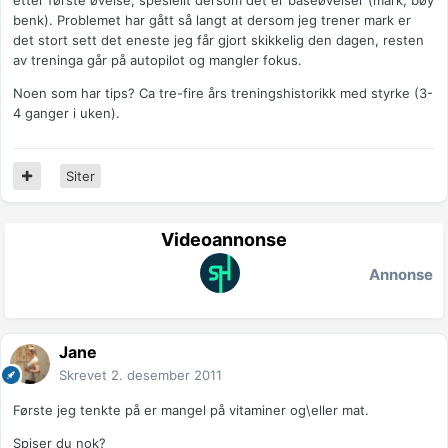
etter første øvelse, spesiellt dersom det er baseøvelser (mark, bøy
benk). Problemet har gått så langt at dersom jeg trener mark er
det stort sett det eneste jeg får gjort skikkelig den dagen, resten
av treninga går på autopilot og mangler fokus.
Noen som har tips? Ca tre-fire års treningshistorikk med styrke (3-
4 ganger i uken).
Siter
Videoannonse
Annonse
Jane
Skrevet
2. desember 2011
Første jeg tenkte på er mangel på vitaminer og\eller mat.
Spiser du nok?