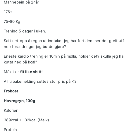
Mannebein på 24år
176+
75-80 Kg
Trening 5 dager i uken.
Satt nettopp å regna ut inntaket jeg har fortiden, ser det greit ut?
noe forandringer jeg burde gjøre?
Eneste kardio trening er 10min på mølla, holder det? skulle jeg ha
kutta ned på kcal?
Målet er
fit like shitt
!
All tilbakemelding settes stor pris på <3
Frokost
Havregryn, 100g
Kalorier
389kcal + 132kcal (Melk)
Protein