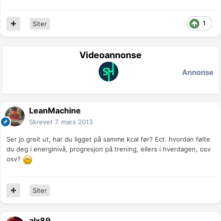
1
Siter
Videoannonse
Annonse
LeanMachine
Skrevet
7. mars 2013
Ser jo greit ut, har du ligget på samme kcal før? Ect. hvordan følte
du deg i energinivå, progresjon på trening, ellers i hverdagen, osv
osv?
Siter
alx89