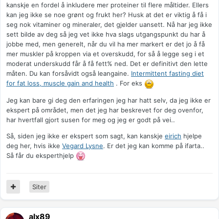
kanskje en fordel å inkludere mer proteiner til flere måltider. Ellers
kan jeg ikke se noe grønt og frukt her? Husk at det er viktig å få i
seg nok vitaminer og mineraler, det gjelder uansett. Nå har jeg ikke
sett bilde av deg så jeg vet ikke hva slags utgangspunkt du har å
jobbe med, men generelt, når du vil ha mer markert er det jo å få
mer muskler på kroppen via et overskudd, for så å legge seg i et
moderat underskudd får å få fett% ned. Det er definitivt den lette
måten. Du kan forsåvidt også leangaine.
Intermittent fasting diet
for fat loss, muscle gain and health
. For eks
Jeg kan bare gi deg den erfaringen jeg har hatt selv, da jeg ikke er
ekspert på området, men det jeg har beskrevet for deg ovenfor,
har hvertfall gjort susen for meg og jeg er godt på vei..
Så, siden jeg ikke er ekspert som sagt, kan kanskje
eirich
hjelpe
deg her, hvis ikke
Vegard Lysne
. Er det jeg kan komme på ifarta..
Så får du eksperthjelp
Siter
alx89