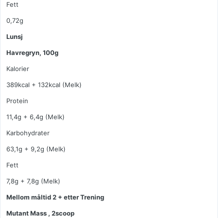
Fett
0,72g
Lunsj
Havregryn, 100g
Kalorier
389kcal + 132kcal (Melk)
Protein
11,4g + 6,4g (Melk)
Karbohydrater
63,1g + 9,2g (Melk)
Fett
7,8g + 7,8g (Melk)
Mellom måltid 2 + etter Trening
Mutant Mass , 2scoop