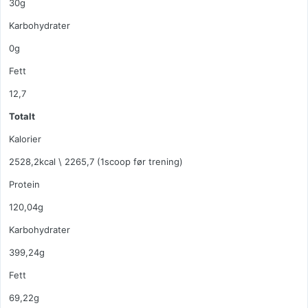
30g
Karbohydrater
0g
Fett
12,7
Totalt
Kalorier
2528,2kcal \ 2265,7 (1scoop før trening)
Protein
120,04g
Karbohydrater
399,24g
Fett
69,22g