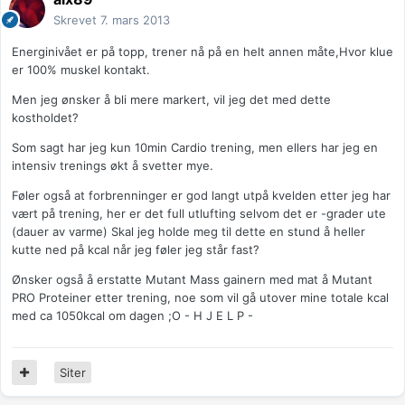
Skrevet
7. mars 2013
Energinivået er på topp, trener nå på en helt annen måte,Hvor klue
er 100% muskel kontakt.
Men jeg ønsker å bli mere markert, vil jeg det med dette
kostholdet?
Som sagt har jeg kun 10min Cardio trening, men ellers har jeg en
intensiv trenings økt å svetter mye.
Føler også at forbrenninger er god langt utpå kvelden etter jeg har
vært på trening, her er det full utlufting selvom det er -grader ute
(dauer av varme) Skal jeg holde meg til dette en stund å heller
kutte ned på kcal når jeg føler jeg står fast?
Ønsker også å erstatte Mutant Mass gainern med mat å Mutant
PRO Proteiner etter trening, noe som vil gå utover mine totale kcal
med ca 1050kcal om dagen ;O - H J E L P -
Siter