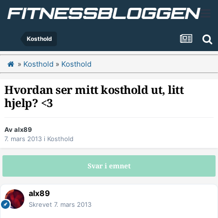
Kosthold
»
Kosthold
»
Kosthold
Hvordan ser mitt kosthold ut, litt
hjelp? <3
Av
alx89
7. mars 2013
i
Kosthold
Svar i emnet
alx89
Skrevet
7. mars 2013