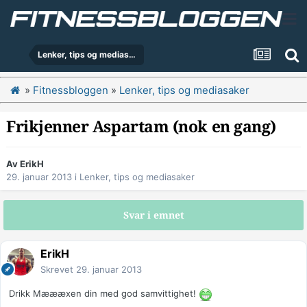
Lenker, tips og mediasaker
»
Fitnessbloggen
»
Lenker, tips og mediasaker
Frikjenner Aspartam (nok en gang)
Av
ErikH
29. januar 2013
i
Lenker, tips og mediasaker
Svar i emnet
ErikH
Skrevet
29. januar 2013
Drikk Mæææxen din med god samvittighet!