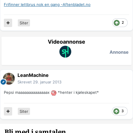
Frifinner lettbrus nok en gang -Aftenbladet.no
2
Siter
Videoannonse
Annonse
LeanMachine
Skrevet
29. januar 2013
Pepsi maaaaaaaaaaaaaax
*henter i kjøleskapet*
3
Siter
Bli med i samtalen