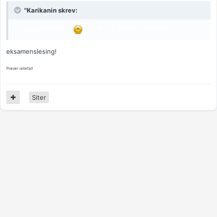
"Karikanin skrev:
Hva jeg skriver her
hva driver der med i kveld??
eksamenslesing!
Prøver iallefall
Siter