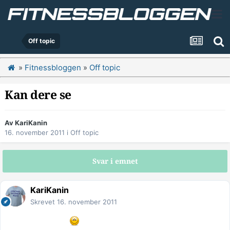
Off topic
»
Fitnessbloggen
»
Off topic
Kan dere se
Av
KariKanin
16. november 2011
i
Off topic
Svar i emnet
KariKanin
Skrevet
16. november 2011
Hva jeg skriver her
hva driver der med i kveld??