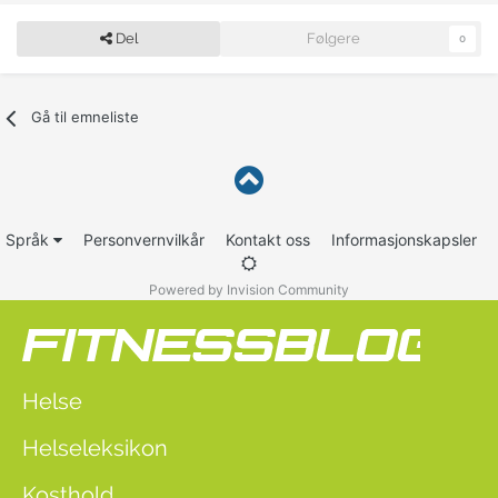
Del
Følgere
0
Gå til emneliste
Språk
Personvernvilkår
Kontakt oss
Informasjonskapsler
Powered by Invision Community
Helse
Helseleksikon
Kosthold