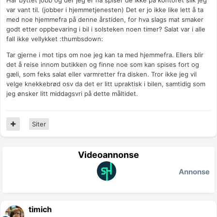
Har byttet jobb og der jeg er nå spiser de ikke på kontoret slik jeg
var vant til. (jobber i hjemmetjenesten) Det er jo ikke like lett å ta
med noe hjemmefra på denne årstiden, for hva slags mat smaker
godt etter oppbevaring i bil i solsteken noen timer? Salat var i alle
fall ikke vellykket :thumbsdown:
Tar gjerne i mot tips om noe jeg kan ta med hjemmefra. Ellers blir
det å reise innom butikken og finne noe som kan spises fort og
gæli, som feks salat eller varmretter fra disken. Tror ikke jeg vil
velge knekkebrød osv da det er litt upraktisk i bilen, samtidig som
jeg ønsker litt middagsvri på dette måltidet.
Siter
Videoannonse
Annonse
timich