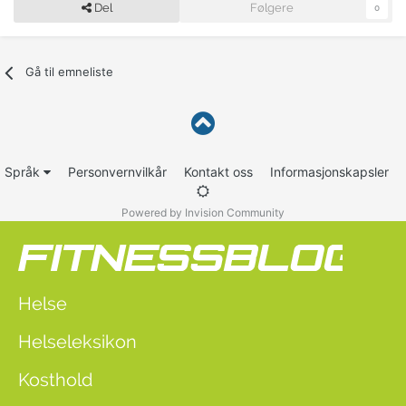
Del
Følgere
0
Gå til emneliste
Språk
Personvernvilkår
Kontakt oss
Informasjonskapsler
Powered by Invision Community
Helse
Helseleksikon
Kosthold