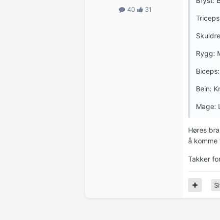
Bryst: 
40
31
Triceps
Skuldre
Rygg: M
Biceps:
Bein: K
Mage: L
Høres bra 
å komme t
Takker fo
Si