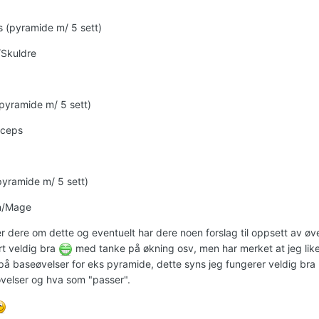
 (pyramide m/ 5 sett)
/Skuldre
(pyramide m/ 5 sett)
iceps
yramide m/ 5 sett)
in/Mage
 dere om dette og eventuelt har dere noen forslag til oppsett av øvels
rt veldig bra
med tanke på økning osv, men har merket at jeg liker
t på baseøvelser for eks pyramide, dette syns jeg fungerer veldig bra
il øvelser og hva som "passer".