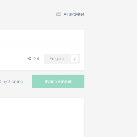
All aktivitet
Del
Følgere
0
t nytt emne
Svar i emnet