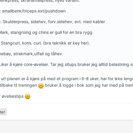
Benkpress, skråhantellpress, flyes variant.
: smallbenk/triceps ext/pushdown
: Skulderpress, sidehev, forv.sidehev, evt. med kabler
ark, stangroing og chins er gull for en bra rygg.
 Stangcurl, kons. curl. (bra teknikk er key her).
nebøy, strakmark,utfall og tåhev.
iker å kjøre core-øvelser. Tar jeg situps bruker jeg alltid belastning 
ut! planen er å kjøre på med et program i 6-8 uker, har for ikke leng
ilbake til treningen
bruker å logge i bok som jeg har med på treni
r øvelsestips
ter