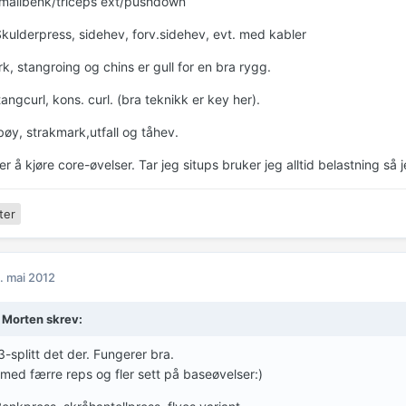
smallbenk/triceps ext/pushdown
Skulderpress, sidehev, forv.sidehev, evt. med kabler
, stangroing og chins er gull for en bra rygg.
angcurl, kons. curl. (bra teknikk er key her).
bøy, strakmark,utfall og tåhev.
r å kjøre core-øvelser. Tar jeg situps bruker jeg alltid belastning så
ter
. mai 2012
 Morten skrev:
3-splitt det der. Fungerer bra.
 med færre reps og fler sett på baseøvelser:)