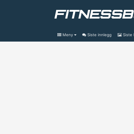
Meny
Siste innlegg
Siste 