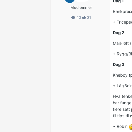
Dag 1
Medlemmer
Benkpress
40
31
+ Triceps
Dag 2
Markløft 
+ Rygg/B
Dag 3
Knebøy (p
+ Lår/Be
Hva tenker
har funge
flere set
til tips t
~ Robin