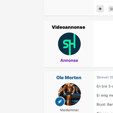
Si
Videoannonse
Annonse
Ole Morten
Skrevet
10
En bra 3-s
Er enig m
Bryst: Ben
Medlemmer