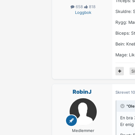
Triceps: 
658
818
Skuldre: 
Loggbok
Rygg: Mark
Biceps: St
Bein: Kne
Mage: Like
Si
RobinJ
Skrevet
10
"Ole
En bra 
Er enig
Medlemmer