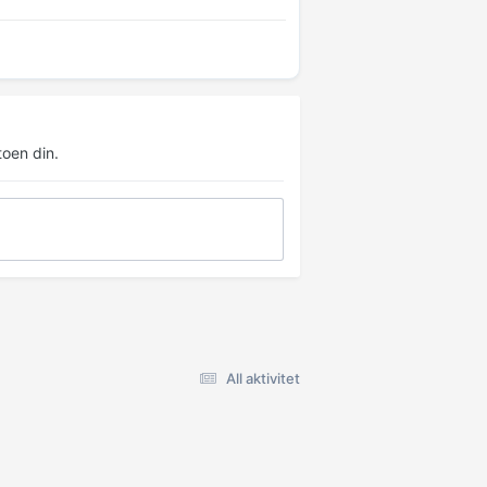
oen din.
All aktivitet