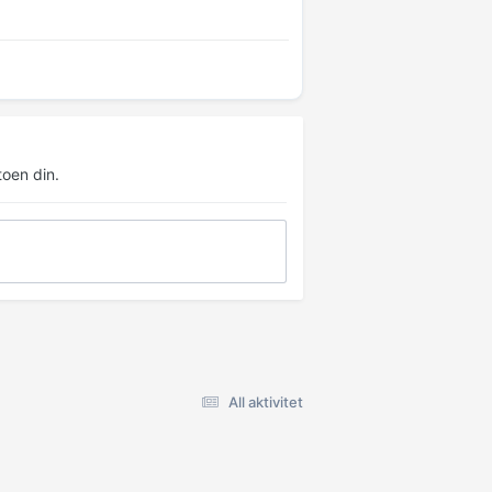
oen din.
All aktivitet