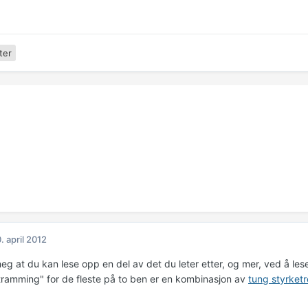
ter
. april 2012
meg at du kan lese opp en del av det du leter etter, og mer, ved å les
tramming" for de fleste på to ben er en kombinasjon av
tung styrket