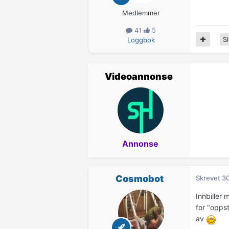
Medlemmer
41
5
Si
Loggbok
Videoannonse
Annonse
Cosmobot
Skrevet
30
Innbiller 
for "opps
av