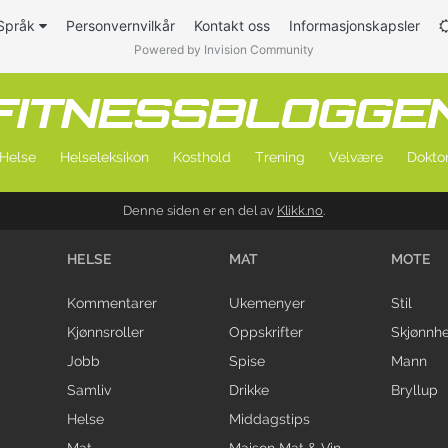
Språk
Personvernvilkår
Kontakt oss
Informasjonskapsler
Powered by Invision Community
Helse
Helseleksikon
Kosthold
Trening
Velvære
Doktor
Denne siden er en del av
Klikk.no
.
HELSE
MAT
MOTE
Kommentarer
Ukemenyer
Stil
Kjønnsroller
Oppskrifter
Skjønnhe
Jobb
Spise
Mann
Samliv
Drikke
Bryllup
Helse
Middagstips
Mat
Maison Mat & Vin