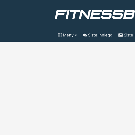
Meny
Siste innlegg
Siste 