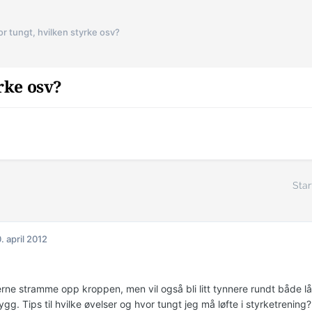
r tungt, hvilken styrke osv?
rke osv?
Star
. april 2012
jerne stramme opp kroppen, men vil også bli litt tynnere rundt både 
 rygg. Tips til hvilke øvelser og hvor tungt jeg må løfte i styrketrening? 