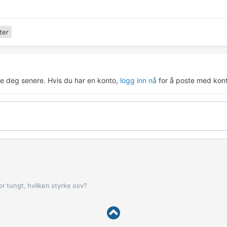
ter
re deg senere. Hvis du har en konto,
logg inn nå
for å poste med kont
r tungt, hvilken styrke osv?