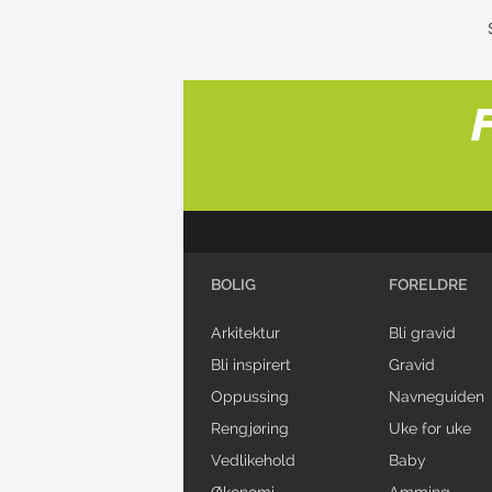
BOLIG
FORELDRE
Arkitektur
Bli gravid
Bli inspirert
Gravid
Oppussing
Navneguiden
Rengjøring
Uke for uke
Vedlikehold
Baby
Økonomi
Amming