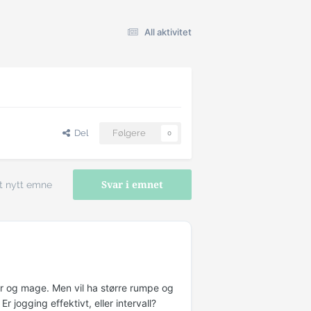
All aktivitet
Del
Følgere
0
t nytt emne
Svar i emnet
lår og mage. Men vil ha større rumpe og
Er jogging effektivt, eller intervall?