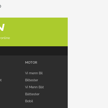
online
MOTOR
Vi menn Bil
t
Biltester
Vi Menn Båt
Båttester
Bobil