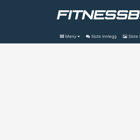
Meny
Siste innlegg
Siste 