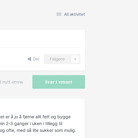
All aktivitet
Del
Følgere
0
t nytt emne
Svar i emnet
 er å jo å fjerne allt fett og bygge
 2-3 ganger i uken i tillegg til
 og ofte, med så lite sukker som mulig.