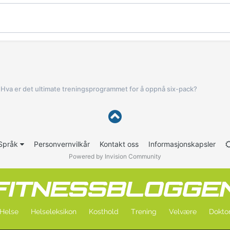
Hva er det ultimate treningsprogrammet for å oppnå six-pack?
Språk
Personvernvilkår
Kontakt oss
Informasjonskapsler
Powered by Invision Community
Helse
Helseleksikon
Kosthold
Trening
Velvære
Doktor