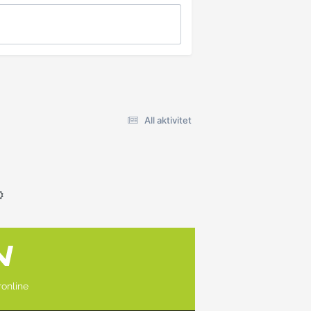
All aktivitet
online