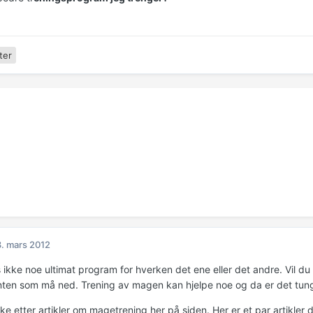
ter
. mars 2012
s ikke noe ultimat program for hverken det ene eller det andre. Vil d
nten som må ned. Trening av magen kan hjelpe noe og da er det tun
e etter artikler om magetrening her på siden. Her er et par artikler 