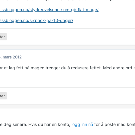
tnessbloggen.no/styrkeovelsene-som-gir-flat-mage/
tnessbloggen.no/sixpack-pa-10-dager/
ter
. mars 2012
ar et lag fett på magen trenger du å redusere fettet. Med andre ord
ter
re deg senere. Hvis du har en konto,
logg inn nå
for å poste med kont