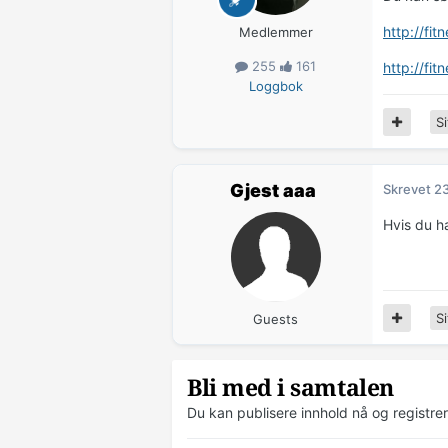
http://fi
Medlemmer
255
161
http://fi
Loggbok
Si
Gjest aaa
Skrevet
23
Hvis du h
Si
Guests
Bli med i samtalen
Du kan publisere innhold nå og registre