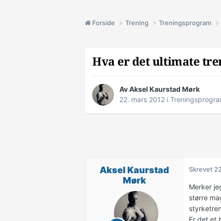
Forside
Trening
Treningsprogram
Hva er det ultimate tr
Av
Aksel Kaurstad Mørk
22. mars 2012
i
Treningsprogr
Aksel Kaurstad
Skrevet
22
Mørk
Merker je
større mag
styrketren
Er det et 