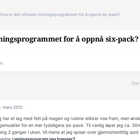
Hva er det ultimate treningsprogrammet for å oppnå six-pack?
eningsprogrammet for å oppnå six-pack?
am
Star
. mars 2012
g har et lag med fett på magen og rutene stikker noe fram, men ønsket
emuskler for en mer tydeligere six-pack. Til vanlig løper jeg ca. 30min
ing 2 ganger i uken. Vil mene at jeg spiser over gjennomsnittlig sunt
bedre tr
eningsprogram jeg trenger?