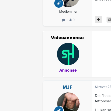
Medlemmer
Si
1
0
Videoannonse
Annonse
MJF
Skrevet
23
Det finne
fettprose
Du kan søk