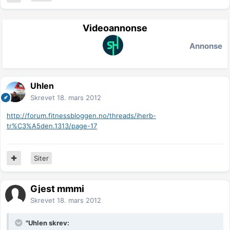
Videoannonse
Annonse
Uhlen
Skrevet
18. mars 2012
http://forum.fitnessbloggen.no/threads/iherb-
tr%C3%A5den.1313/page-17
Siter
Gjest mmmi
Skrevet
18. mars 2012
"Uhlen skrev: