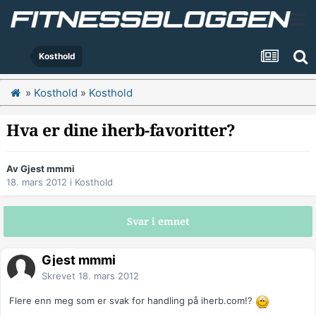
Kosthold
»
Kosthold
»
Kosthold
Hva er dine iherb-favoritter?
Av Gjest mmmi
18. mars 2012
i
Kosthold
Svar i emnet
Gjest mmmi
Skrevet
18. mars 2012
Flere enn meg som er svak for handling på iherb.com!?