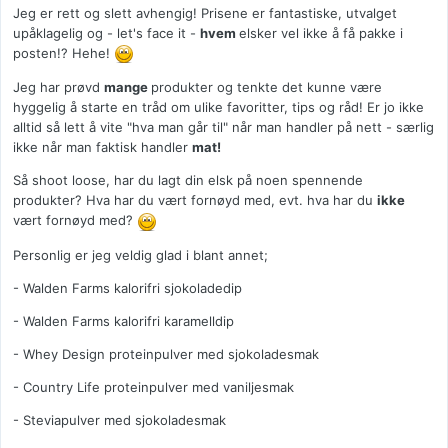
Jeg er rett og slett avhengig! Prisene er fantastiske, utvalget
upåklagelig og - let's face it -
hvem
elsker vel ikke å få pakke i
posten!? Hehe!
Jeg har prøvd
mange
produkter og tenkte det kunne være
hyggelig å starte en tråd om ulike favoritter, tips og råd! Er jo ikke
alltid så lett å vite "hva man går til" når man handler på nett - særlig
ikke når man faktisk handler
mat!
Så shoot loose, har du lagt din elsk på noen spennende
produkter? Hva har du vært fornøyd med, evt. hva har du
ikke
vært fornøyd med?
Personlig er jeg veldig glad i blant annet;
- Walden Farms kalorifri sjokoladedip
- Walden Farms kalorifri karamelldip
- Whey Design proteinpulver med sjokoladesmak
- Country Life proteinpulver med vaniljesmak
- Steviapulver med sjokoladesmak