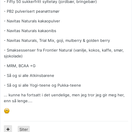
- Fifty 50 sukkerfritt syltetøy (jordbær, bringebær)
- PB2 pulverisert peanøttsmør
- Navitas Naturals kakaopulver
- Navitas Naturals kakaonibs
- Navitas Naturals, Trial Mix, goji, mulberry & golden berry
- Smaksessenser fra Frontier Natural (vanilje, kokos, kaffe, smør,
sjokolade)
- MRM, BCAA +G
- Så og si alle Atkinsbarene
- Så og si alle Yogi-teene og Pukka-teene
... kunne ha fortsatt i det uendelige, men jeg tror jeg gir meg her,
enn så lenge....
Siter