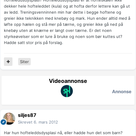
hofteleddsdysplasi? Hofteleddsdysplasi er at hofteskålen ikke
dekker hele hofteleddet (kula) og at hofta derfor lettere kan gå ut
av ledd. Treningsvenninnen min har dette i begge hoftene og
greier ikke teknikken med knebøy og mark. Hun ender alltid med å
løfte opp hælen og stå mer på tærne, og greier ikke gå ned på
knebøy uten at knærne er langt over tærne. Er det noen
styrkeøvelser som er lure å bruke og noen som bør kuttes ut?
Hadde satt stor pris på forslag.
Siter
Videoannonse
Annonse
siljes87
Skrevet
6. mars 2012
Har hun hofteleddsdysplasi nå, eller hadde hun det som barn?