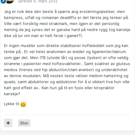
Skrevet
6. mars 2012
Jeg er nok ikke den beste å spørre ang erstatningsøvelser, men
beinpress, utfall og romanian deadlifts er det første jeg tenker på.
Ville vært forsiktig med strakmark, men igjen er det personlig
mening da jeg synes det er ganske hard på nedre rygg (og kanskje
ikke så lur om man er helt fersk i gamet?).
Er ingen muskler som direkte stabiliserer hofteleddet som jeg kan
tenke på.. Er vel helst anatomien av leddet og ligamenter/labrum
som gjør det. Men ITB (utside lår) og psoas (lysken) er ofte veldig
stramme i pasienter med hoftesvakheter.. Samt svakhet av gluteus
medius (trenes ved hip abduction/clam øvelser) og underaktivitet
av denne muskelen. Må nesten teste ratioer mellom hamstring og
quads, samt abduktorer og adduktorer for å si sikkert hva hun ville
hatt god effekt av.. Kan hun gå til en fysio eller kiropraktor
kanskje?
Lykke til
Siter