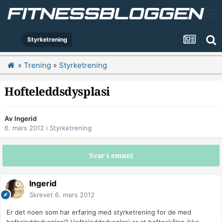
Styrketrening
»
Trening
»
Styrketrening
Hofteleddsdysplasi
Av
Ingerid
6. mars 2012
i
Styrketrening
Svar i emnet
Ingerid
Skrevet
6. mars 2012
Er det noen som har erfaring med styrketrening for de med