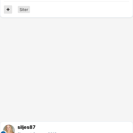
Siter
siljes87