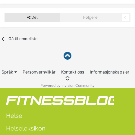
Del
Følgere
0
Gå til emneliste
Språk
Personvernvilkår
Kontakt oss
Informasjonskapsler
Powered by Invision Community
Helse
Helseleksikon