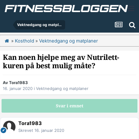
Vektnedgang og matplaner
»
Kosthold
»
Vektnedgang og matplaner
Kan noen hjelpe meg av Nutrilett-
kuren på best mulig måte?
Av
Tora1983
16. januar 2020
i
Vektnedgang og matplaner
Svar i emnet
Tora1983
Skrevet
16. januar 2020