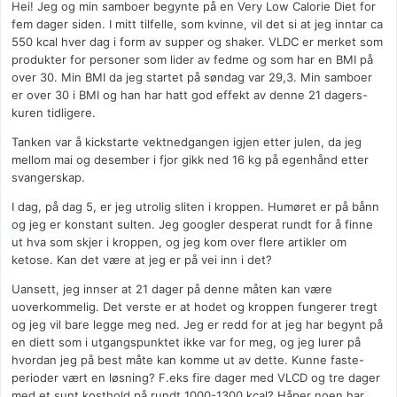
Hei! Jeg og min samboer begynte på en Very Low Calorie Diet for
fem dager siden. I mitt tilfelle, som kvinne, vil det si at jeg inntar ca
550 kcal hver dag i form av supper og shaker. VLDC er merket som
produkter for personer som lider av fedme og som har en BMI på
over 30. Min BMI da jeg startet på søndag var 29,3. Min samboer
er over 30 i BMI og han har hatt god effekt av denne 21 dagers-
kuren tidligere.
Tanken var å kickstarte vektnedgangen igjen etter julen, da jeg
mellom mai og desember i fjor gikk ned 16 kg på egenhånd etter
svangerskap.
I dag, på dag 5, er jeg utrolig sliten i kroppen. Humøret er på bånn
og jeg er konstant sulten. Jeg googler desperat rundt for å finne
ut hva som skjer i kroppen, og jeg kom over flere artikler om
ketose. Kan det være at jeg er på vei inn i det?
Uansett, jeg innser at 21 dager på denne måten kan være
uoverkommelig. Det verste er at hodet og kroppen fungerer tregt
og jeg vil bare legge meg ned. Jeg er redd for at jeg har begynt på
en diett som i utgangspunktet ikke var for meg, og jeg lurer på
hvordan jeg på best måte kan komme ut av dette. Kunne faste-
perioder vært en løsning? F.eks fire dager med VLCD og tre dager
med et sunt kosthold på rundt 1000-1300 kcal? Håper noen har