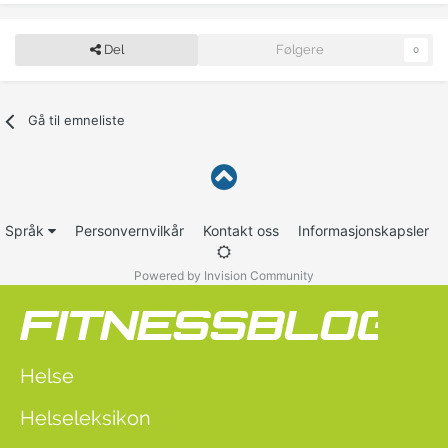
Del
Følgere
0
Gå til emneliste
Språk
Personvernvilkår
Kontakt oss
Informasjonskapsler
Powered by Invision Community
Helse
Helseleksikon