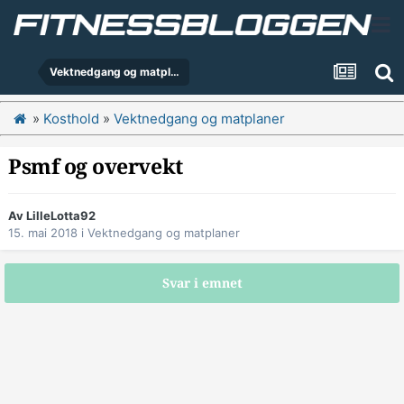
Vektnedgang og matplaner
»
Kosthold
»
Vektnedgang og matplaner
Psmf og overvekt
Av
LilleLotta92
15. mai 2018
i
Vektnedgang og matplaner
Svar i emnet