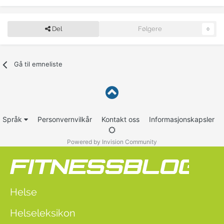
Del
Følgere
0
Gå til emneliste
Språk
Personvernvilkår
Kontakt oss
Informasjonskapsler
Powered by Invision Community
Helse
Helseleksikon