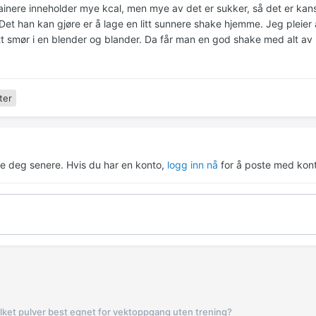
ainere inneholder mye kcal, men mye av det er sukker, så det er kan
 Det han kan gjøre er å lage en litt sunnere shake hjemme. Jeg pleie
øtt smør i en blender og blander. Da får man en god shake med alt av
ter
re deg senere. Hvis du har en konto,
logg inn nå
for å poste med kont
lket pulver best egnet for vektoppgang uten trening?