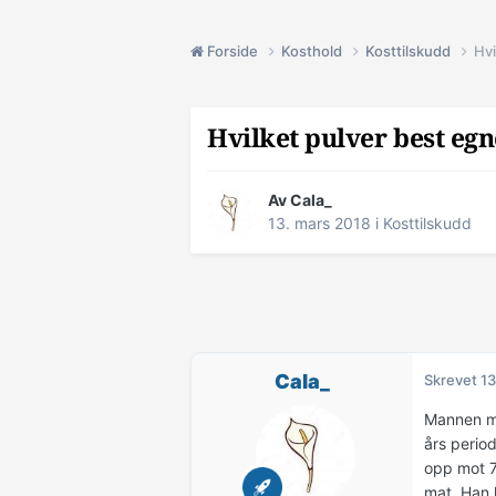
Forside
Kosthold
Kosttilskudd
Hvi
Hvilket pulver best eg
Av
Cala_
13. mars 2018
i
Kosttilskudd
Cala_
Skrevet
13
Mannen mi
års perio
opp mot 70
mat. Han h