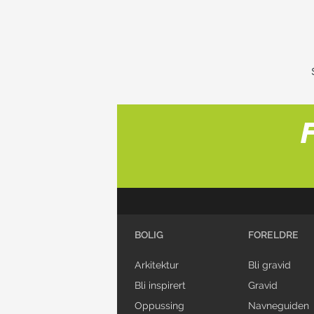
BOLIG
FORELDRE
Arkitektur
Bli gravid
Bli inspirert
Gravid
Oppussing
Navneguiden