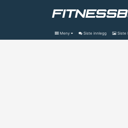
Meny
Siste innlegg
Siste 