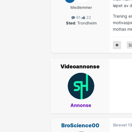
løpet av d
Medlemmer
Trening er
61
22
motivasjon
Sted:
Trondheim
mottas med
Si
Videoannonse
Annonse
BroScience00
Skrevet
13