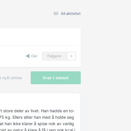
All aktivitet
Del
Følgere
0
t nytt emne
Svar i emnet
t store deler av livet. Han hadde en to-
5 kg. Ellers sliter han med å holde seg
t han ikke klarer å spise nok av vanlig
st av natur å klare å få i seg nok kcal i