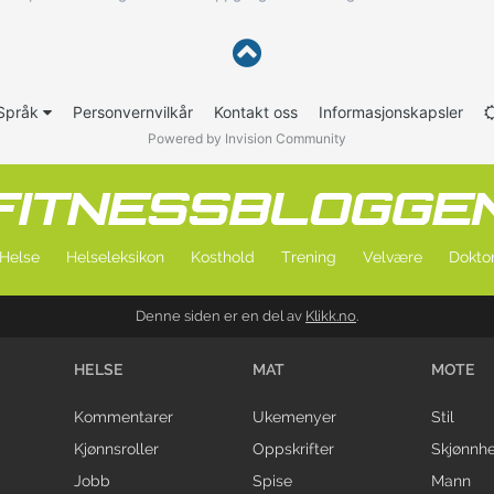
Språk
Personvernvilkår
Kontakt oss
Informasjonskapsler
Powered by Invision Community
Helse
Helseleksikon
Kosthold
Trening
Velvære
Doktor
Denne siden er en del av
Klikk.no
.
HELSE
MAT
MOTE
Kommentarer
Ukemenyer
Stil
Kjønnsroller
Oppskrifter
Skjønnhe
Jobb
Spise
Mann