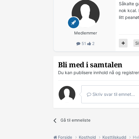
Såkalte g
nok kcal.
litt pean
Medlemmer
Si
51
2
Bli med i samtalen
Du kan publisere innhold nå og registre
Skriv svar til emnet...
Gå til emneliste
Forside
Kosthold
Kosttilskudd
Hvi