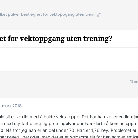
lket pulver best egnet for vektoppgang uten trening?
net for vektoppgang uten trening?
Star
. mars 2018
n sliter veldig med å holde vekta oppe. Det har han vel egentlig gjor
de med styrketrening og proteinpulver der han klarte å komme opp i 7
. Nå tror jeg han er en del under 70. Han er 1,76 høy. Problemet er a
ar prøvd i perioder, men det er et voldsomt slit for han som er småspi