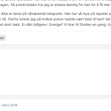
agen. Så pulver/shake tror jeg er eneste løsning for han for å få mer 
 ikke er tema på nåværende tidspunkt. Han har så mye på tapetet at de
 til). Derfor lurerer jeg på hvilket pulver hadde vært best til han? Ve
 stort takk. Er slikt billigere i Sverige? Vi drar til Storlien en gang i b
ter
. mars 2018