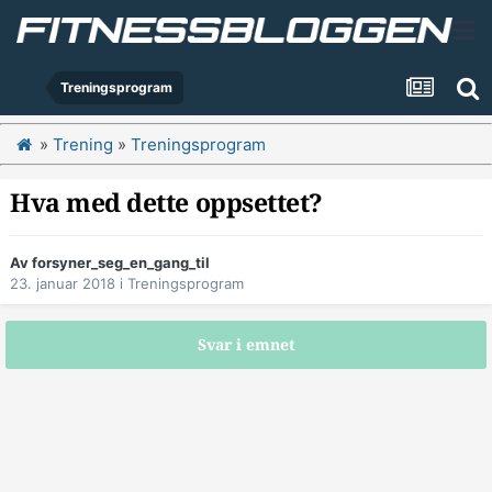
Treningsprogram
»
Trening
»
Treningsprogram
Hva med dette oppsettet?
Av
forsyner_seg_en_gang_til
23. januar 2018
i
Treningsprogram
Svar i emnet