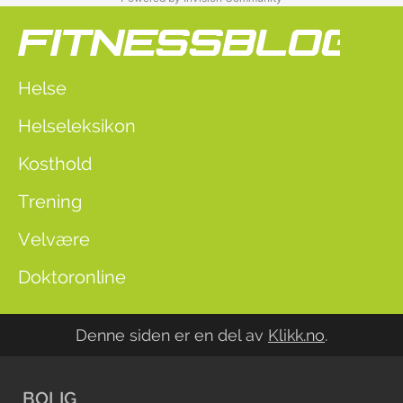
Helse
Helseleksikon
Kosthold
Trening
Velvære
Doktoronline
Denne siden er en del av
Klikk.no
.
BOLIG