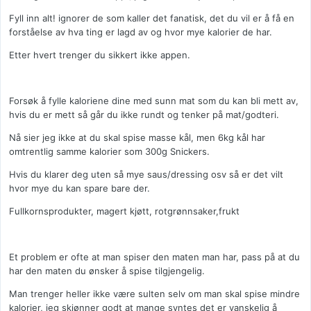
Fyll inn alt! ignorer de som kaller det fanatisk, det du vil er å få en
forståelse av hva ting er lagd av og hvor mye kalorier de har.
Etter hvert trenger du sikkert ikke appen.
Forsøk å fylle kaloriene dine med sunn mat som du kan bli mett av,
hvis du er mett så går du ikke rundt og tenker på mat/godteri.
Nå sier jeg ikke at du skal spise masse kål, men 6kg kål har
omtrentlig samme kalorier som 300g Snickers.
Hvis du klarer deg uten så mye saus/dressing osv så er det vilt
hvor mye du kan spare bare der.
Fullkornsprodukter, magert kjøtt, rotgrønnsaker,frukt
Et problem er ofte at man spiser den maten man har, pass på at du
har den maten du ønsker å spise tilgjengelig.
Man trenger heller ikke være sulten selv om man skal spise mindre
kalorier, jeg skjønner godt at mange syntes det er vanskelig å