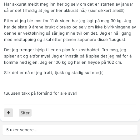
Har akkurat meldt meg inn her og selv om det er starten av januar
så er det tilfeldig at jeg er her akkurat nå:) (sier sikkert alle🙈)
Etter at jeg ble mor for 11 år siden har jeg lagt på meg 30 kg. Jeg
har de siste 9 årene brukt cipralex og selv om ikke bivirkningene av
denne er vektøkning så sår jeg mine tvil om det. Jeg er nå i gang
med nedtapping og skal etter planen seponere disse 1.august.
Det jeg trenger hjelp til er en plan for kostholdet! Tro meg, jeg
spiser alt og altfor mye! Jeg er innstilt på å spise det jeg må for å
komme ned igjen. Jeg er 100 kg og har en høyde på 162 cm.
Slik det er nå er jeg trøtt, tjukk og stadig sulten:(((
tuuusen takk på forhånd for alle svar!
Siter
5 uker senere...