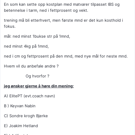
En som kan sette opp kostplan med matvarer tilpasset IBS og
betennelse i tarm, ned i fettprosent og vekt.
trening må bli etterhvert, men første mnd er det kun kosthold i
fokus.
mål: ned minst 1bukse str på 1mnd,
ned minst 4kg på 1mnd,
ned i cm og fettprosent på den mnd, med nye mål for neste mnd.
Hvem vil du anbefale andre ?
Og hvorfor ?
jeg ønsker gjerne å høre din mening;
A) ElitePT (evt.coach navn)
B ) Keyvan Nabin
C) Sondre krogh Bjerke
E) Joakim Hetland