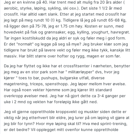
Jeg er en kvinne på 40. Har trent med alt mulig fra 20 års alder (
aerobic, styrke, løping, sykling, ski osv.). Det siste 1 1/2 år med
crossfit. Har alltid vært slank. Etter at jeg startet med crossfit har
jeg lagt på meg rundt 10 (!) kg. Tidligere lå jeg på rundt 65-68 Kg,
nå ligger den på 75-78, jeg er 1.75 cm høy. Kosten er sunn, med
hovedvekt på fisk og grønnsaker, egg, kylling, youghurt, havregrøt.
Tar ingen kosttilskudd da jeg aldri er syk og føler meg i god form.
Er det "normalt" og legge på seg så mye? Jeg bruker klær som jeg
tidligere har brukt på lavere vekt og føler meg ikke tykk, kanskje litt
massiv. Har blitt større over hofter og rygg, magen er som før.
Da jeg har flyttet og ikke har et crossfitsenter i nærheten, benytter
jeg meg av en stor park som har " militærløyper" dvs, hvor jeg
kjører " toes to bar, pushups, bulgarske utfall, diverse
magetrening, triceps, spensthopp. Jeg løper mellom hver øvelse.
Har også noen vekter hjemme som jeg kjører litt standard
overkropp øvelser med. Jeg har nå gjort dette ca 3-4 ganger per
uke i 2 mnd og vekten har foreløpig ikke gått ned.
Jeg vil gjerne opprettholde kroppsvekt og muskler siden dette er
viktig når jeg etterhvert blir eldre, jeg lurer på om løping vil gjøre at
jeg blir for tynn? Hvor mye løping skal til? Hva med sprint-trening,
er det bedre? Vil opplegget mitt ovenfor kunne opprettholde