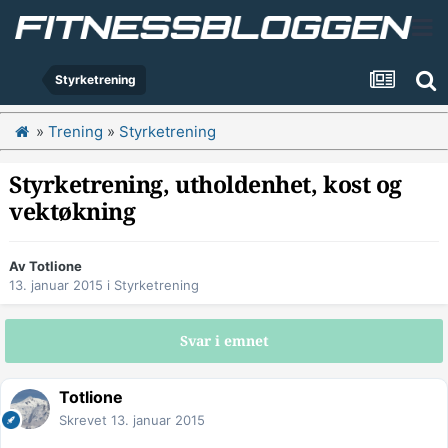
Styrketrening
»
Trening
»
Styrketrening
Styrketrening, utholdenhet, kost og
vektøkning
Av
Totlione
13. januar 2015
i
Styrketrening
Svar i emnet
Totlione
Skrevet
13. januar 2015