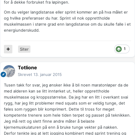
for å dekke forbruket fra løpingen.
Om du velger langdistanse eller sprint kommer an på hva målet er
og hvilke preferanser du har. Sprint vil nok opprettholde
muskelmassen i større grad enn langdistanse om du skulle falle i et
energiunderskudd.
1
Siter
Totlione
Skrevet
13. januar 2015
Tusen takk for svar, jeg ønsker ikke å bli noen maratonløper da de
med alderen kan se litt inntørket ut, heller opprettholde
muskelmasse og kroppsstørrelse. Da jeg har en litt i overkant svai
rygg, har jeg litt problemer med squats som er veldig tunge, det
føles som ryggen blir komprimert. Dette til tross for meget
kompetente trenere som hele tiden terpet og passet på teknikken.
Jeg må rett og slett finne andre måter å belaste
kjernemuskulaturen på enn å bruke tunge vekter på nakken.
Derfor tenkte jeg at lett jogging kombinert med sprint trening og