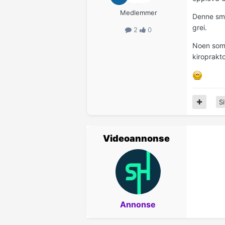
Medlemmer
Denne sme
grei.
2
0
Noen som h
kiroprakto
Si
Videoannonse
Annonse