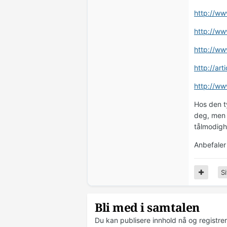
http://w
http://ww
http://ww
http://art
http://ww
Hos den t
deg, men 
tålmodighe
Anbefaler 
Si
Bli med i samtalen
Du kan publisere innhold nå og registre