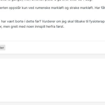
rten oppstår kun ved rumenske markløft og strake markløft. Har fåt
ar vært borte i dette før? Vurderer om jeg skal tilbake til fysioterapau
r, men greit med noen innspill herfra først.
ter