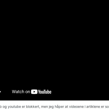
b og youtube er blokkert, men jeg håper at videoene i artiklene er so