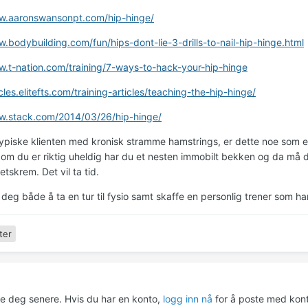
ww.aaronswansonpt.com/hip-hinge/
w.bodybuilding.com/fun/hips-dont-lie-3-drills-to-nail-hip-hinge.html
w.t-nation.com/training/7-ways-to-hack-your-hip-hinge
icles.elitefts.com/training-articles/teaching-the-hip-hinge/
w.stack.com/2014/03/26/hip-hinge/
ypiske klienten med kronisk stramme hamstrings, er dette noe som er
om du er riktig uheldig har du et nesten immobilt bekken og da må 
tskrem. Det vil ta tid.
deg både å ta en tur til fysio samt skaffe en personlig trener som h
ter
re deg senere. Hvis du har en konto,
logg inn nå
for å poste med kont