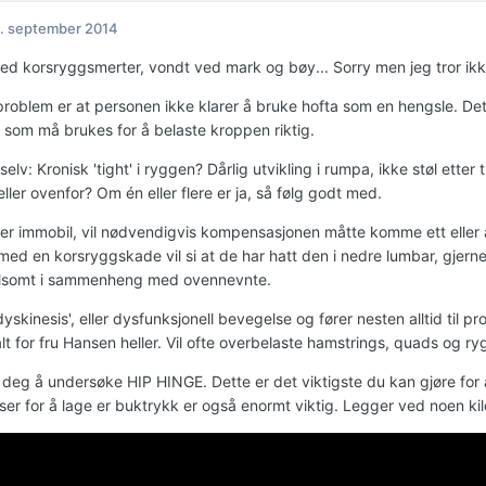
. september 2014
med korsryggsmerter, vondt ved mark og bøy... Sorry men jeg tror ik
 problem er at personen ikke klarer å bruke hofta som en hengsle. Det
som må brukes for å belaste kroppen riktig.
elv: Kronisk 'tight' i ryggen? Dårlig utvikling i rumpa, ikke støl ette
ller ovenfor? Om én eller flere er ja, så følg godt med.
er immobil, vil nødvendigvis kompensasjonen måtte komme ett eller a
med en korsryggskade vil si at de har hatt den i nedre lumbar, gjerne
ilsomt i sammenheng med ovennevnte.
dyskinesis', eller dysfunksjonell bevegelse og fører nesten alltid ti
lt for fru Hansen heller. Vil ofte overbelaste hamstrings, quads og r
 deg å undersøke HIP HINGE. Dette er det viktigste du kan gjøre for å
ser for å lage er buktrykk er også enormt viktig. Legger ved noen k