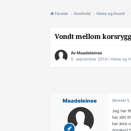
Forside
Kosthold
Helse og livsstil
Vondt mellom korsryg
Av
Maadeleinee
5. september 2014
i
Helse og li
Maadeleinee
Skrevet
5.
Jeg har l
har slitt 
har ikke 
opplevd d