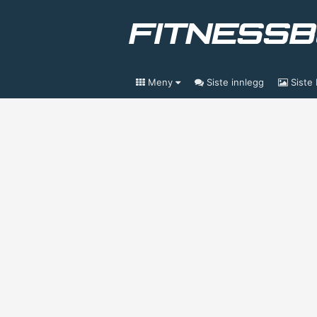
Meny
Siste innlegg
Siste 