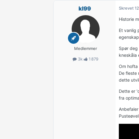
kl99
Skrevet
12
Historie 
Et vanlig
egenskap 
Spør deg s
Medlemmer
kneskåla e
3k
1 879
Om hofta 
De fleste 
dette utv
Dette er '
fra optima
Anbefaler
Pusteøvel