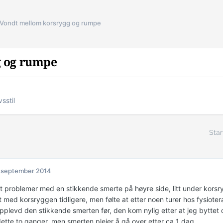
Vondt mellom korsrygg og rumpe
g og rumpe
vsstil
Star
 september 2014
itt problemer med en stikkende smerte på høyre side, litt under kors
litt med korsryggen tidligere, men følte at etter noen turer hos fysiote
opplevd den stikkende smerten før, den kom nylig etter at jeg byttet
ette to ganger, men smerten pleier å gå over etter ca 1 dag.