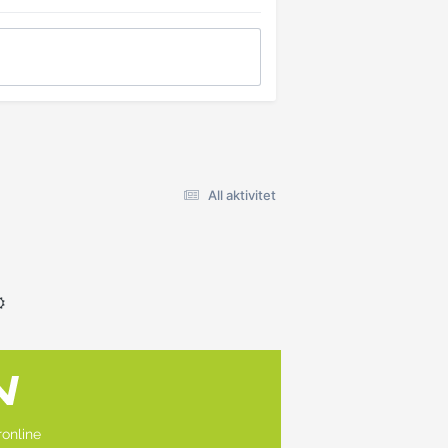
All aktivitet
online