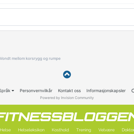
Vondt mellom korsrygg og rumpe
Språk
Personvernvilkår
Kontakt oss
Informasjonskapsler
Powered by Invision Community
Helse
Helseleksikon
Kosthold
Trening
Velvære
Doktor