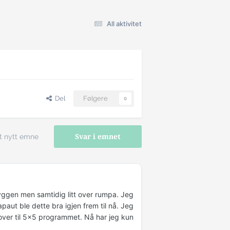
All aktivitet
Del
Følgere
0
t nytt emne
Svar i emnet
ryggen men samtidig litt over rumpa. Jeg
rapaut ble dette bra igjen frem til nå. Jeg
 over til 5x5 programmet. Nå har jeg kun