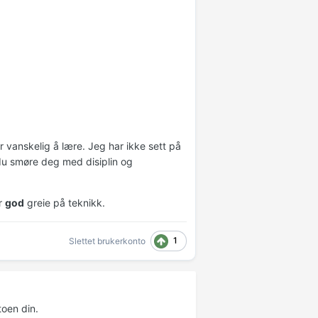
 vanskelig å lære. Jeg har ikke sett på
du smøre deg med disiplin og
ar
god
greie på teknikk.
1
Slettet brukerkonto
oen din.