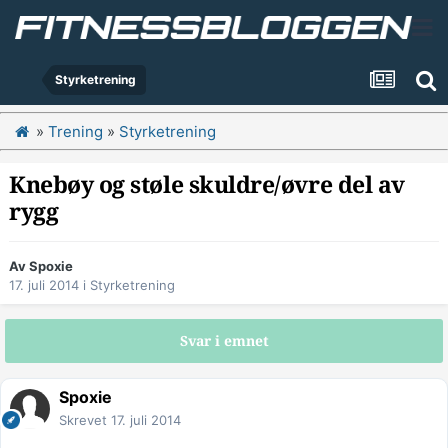
Styrketrening
»
Trening
»
Styrketrening
Knebøy og støle skuldre/øvre del av
rygg
Av
Spoxie
17. juli 2014
i
Styrketrening
Svar i emnet
Spoxie
Skrevet
17. juli 2014