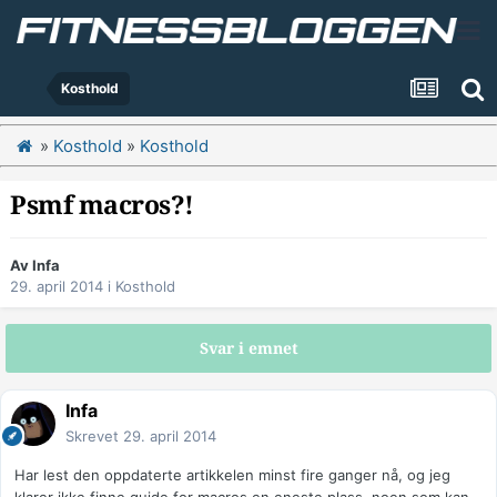
Kosthold
»
Kosthold
»
Kosthold
Psmf macros?!
Av
Infa
29. april 2014
i
Kosthold
Svar i emnet
Infa
Skrevet
29. april 2014
Har lest den oppdaterte artikkelen minst fire ganger nå, og jeg