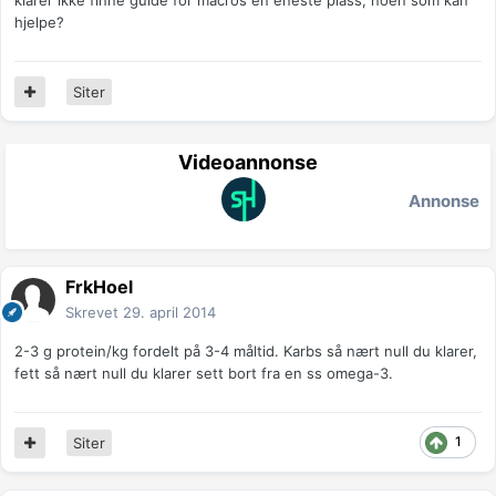
klarer ikke finne guide for macros en eneste plass, noen som kan
hjelpe?
Siter
Videoannonse
Annonse
FrkHoel
Skrevet
29. april 2014
2-3 g protein/kg fordelt på 3-4 måltid. Karbs så nært null du klarer,
fett så nært null du klarer sett bort fra en ss omega-3.
1
Siter