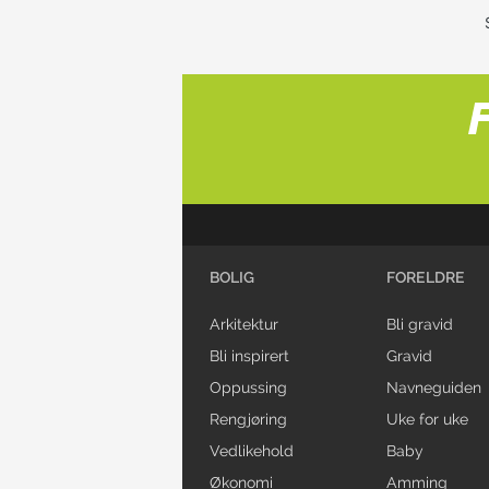
BOLIG
FORELDRE
Arkitektur
Bli gravid
Bli inspirert
Gravid
Oppussing
Navneguiden
Rengjøring
Uke for uke
Vedlikehold
Baby
Økonomi
Amming