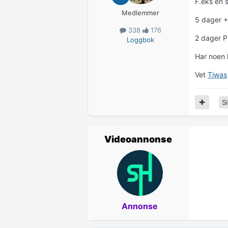
F.eks en 
Medlemmer
5 dager +
338
176
2 dager P
Loggbok
Har noen 
Vet
Tiwas
Si
Videoannonse
Annonse