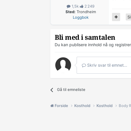
1,5k
2 249
Sted:
Trondheim
Si
Loggbok
Bli med i samtalen
Du kan publisere innhold nå og registre
Skriv svar til emnet...
Gå til emneliste
Forside
Kosthold
Kosthold
Body 