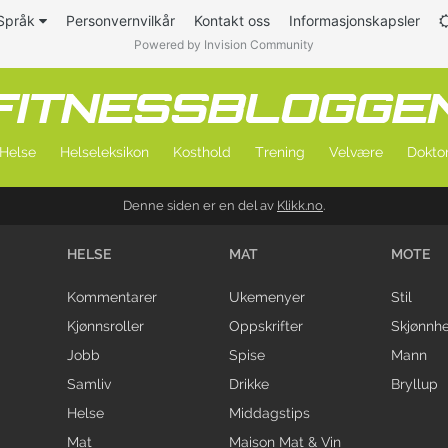
Språk
Personvernvilkår
Kontakt oss
Informasjonskapsler
Powered by Invision Community
Helse
Helseleksikon
Kosthold
Trening
Velvære
Doktor
Denne siden er en del av
Klikk.no
.
HELSE
MAT
MOTE
Kommentarer
Ukemenyer
Stil
Kjønnsroller
Oppskrifter
Skjønnhe
Jobb
Spise
Mann
Samliv
Drikke
Bryllup
Helse
Middagstips
Mat
Maison Mat & Vin