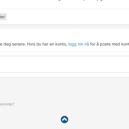
ter
re deg senere. Hvis du har en konto,
logg inn nå
for å poste med kont
Recomp?