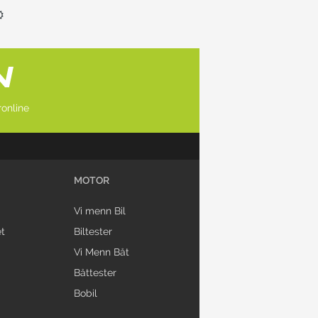
online
MOTOR
Vi menn Bil
t
Biltester
Vi Menn Båt
Båttester
Bobil