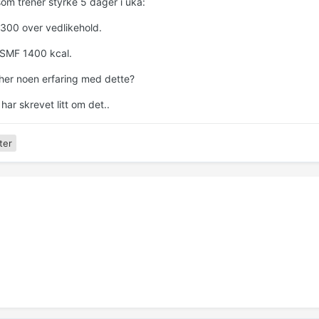
som trener styrke 5 dager i uka:
300 over vedlikehold.
SMF 1400 kcal.
her noen erfaring med dette?
har skrevet litt om det..
ter