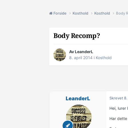
Forside
Kosthold
Kosthold
Body 
Body Recomp?
Av
LeanderL
8. april 2014
i
Kosthold
LeanderL
Skrevet
8.
Hei, lure
Har dette