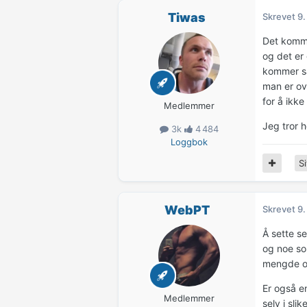
Tiwas
Skrevet
9.
Det kommer
og det er
kommer sa
man er ov
for å ikke
Medlemmer
Jeg tror 
3k
4 484
Loggbok
Si
WebPT
Skrevet
9.
Å sette s
og noe so
mengde og
Er også e
Medlemmer
selv i sli