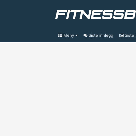
Meny
Siste innlegg
Siste 