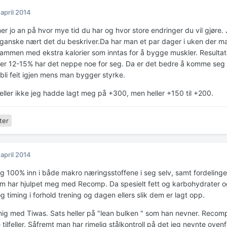
 april 2014
 jo an på hvor mye tid du har og hvor store endringer du vil gjøre. J
 ganske nært det du beskriver.Da har man et par dager i uken der ma
mmen med ekstra kalorier som inntas for å bygge muskler. Resultate
er 12-15% har det neppe noe for seg. Da er det bedre å komme seg
 bli feit igjen mens man bygger styrke.
heller ikke jeg hadde lagt meg på +300, men heller +150 til +200.
ter
 april 2014
eg 100% inn i både makro næringsstoffene i seg selv, samt fordelingen
m har hjulpet meg med Recomp. Da spesielt fett og karbohydrater og
 timing i forhold trening og dagen ellers slik dem er lagt opp.
nig med Tiwas. Sats heller på "lean bulken " som han nevner. Recomp 
ke tilfeller. Såfremt man har rimelig stålkontroll på det jeg nevnte ovenf