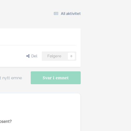
All aktivitet
Del
Følgere
0
t nytt emne
Svar i emnet
osent?