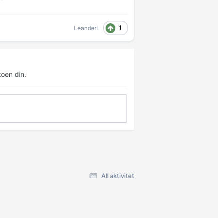
1
LeanderL
oen din.
All aktivitet