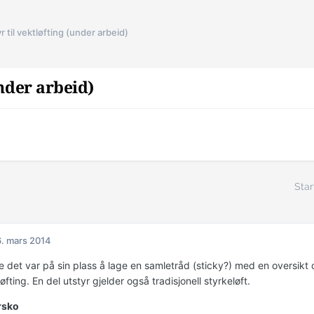
r til vektløfting (under arbeid)
under arbeid)
Star
. mars 2014
e det var på sin plass å lage en samletråd (sticky?) med en oversikt 
fting. En del utstyr gjelder også tradisjonell styrkeløft.
rsko