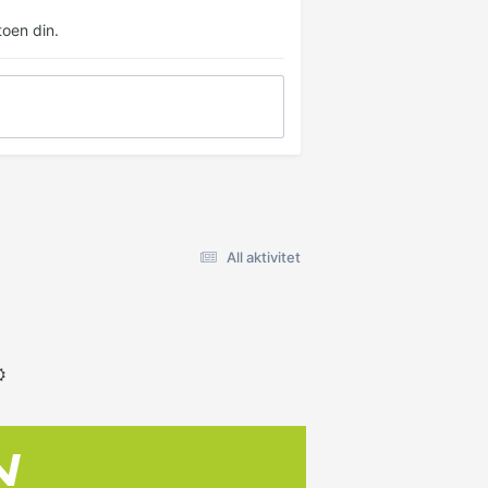
oen din.
All aktivitet