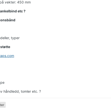
 på vekter: 450 mm
ankelbind etc ?
jonsbånd
deller, typer
støtte
raps.com
ape
av håndledd, tomler etc. ?
ter