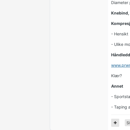
Diameter
Knebind, 
Kompres
- Hensikt
- Ulike mo
Håndledd
www.prw
Klær?
Annet
- Sportst
- Taping 
Si