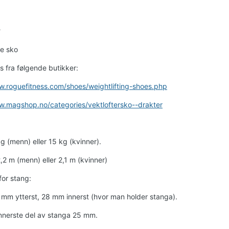
?
te sko
s fra følgende butikker:
w.roguefitness.com/shoes/weightlifting-shoes.php
w.magshop.no/categories/vektloftersko--drakter
g (menn) eller 15 kg (kvinner).
,2 m (menn) eller 2,1 m (kvinner)
for stang:
mm ytterst, 28 mm innerst (hvor man holder stanga).
Innerste del av stanga 25 mm.