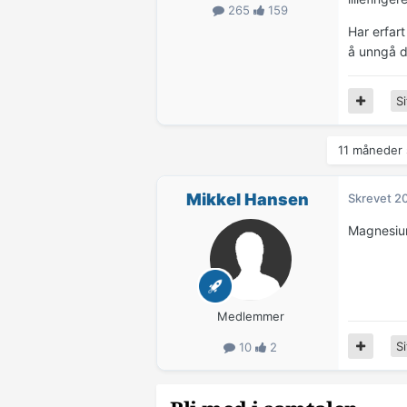
265
159
Har erfart
å unngå 
Si
11 måneder 
Mikkel Hansen
Skrevet
20
Magnesium
Medlemmer
Si
10
2