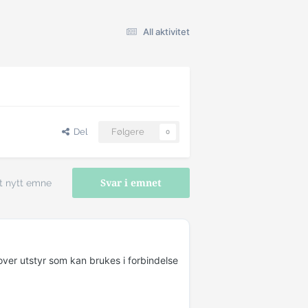
All aktivitet
Del
Følgere
0
t nytt emne
Svar i emnet
over utstyr som kan brukes i forbindelse