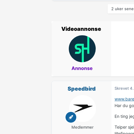
2 uker sener
Videoannonse
Annonse
Speedbird
Skrevet
4.
www.bare
Har du go
En ting j
Teiper sje
Medlemmer
lillefinge