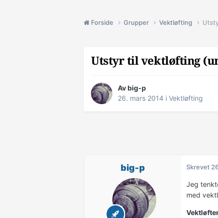
Forside
Grupper
Vektløfting
Utsty
Utstyr til vektløfting (
Av
big-p
26. mars 2014
i
Vektløfting
big-p
Skrevet
26
Jeg tenkt
med vektlø
Vektløfte