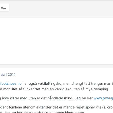
e...
 april 2014
footshoes.no
har også vektløftingsko, men strengt tatt trenger man 
d mobilitet så funker det med en vanlig sko uten så mye demping.
eg ikke klarer meg uten er det håndleddsbind. Jeg bruker
www.prwra
ldent tomlene utenom økter der det er mange repetisjoner (f.eks. cros
ren. Jeg bruker da elastisk teip av typen kinesiotape.