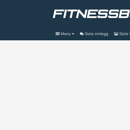
Meny
Siste innlegg
Siste 